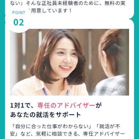
ない」
そんな正社員未経験者のために、無料の実
践講座を用意しています！
POINT
02
1対1で、
専任のアドバイザー
が
あなたの就活をサポート
「自分に合った仕事がわからない」「就活が不
安」など、
気軽に相談できる、専任アドバイザー