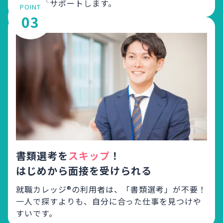
が就活をサポートします。
POINT
03
書類選考を
スキップ
！
はじめから面接を受けられる
就職カレッジ®の利用者は、「書類選考」が不要！
一人で探すよりも、自分に合った仕事を見つけや
すいです。