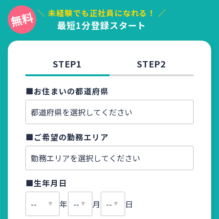
＼ 未経験でも正社員になれる！ ／
最短1分登録スタート
STEP1
STEP2
■お住まいの都道府県
■お名
■ご希望の勤務エリア
■ふり
■生年月日
■メー
年
月
日