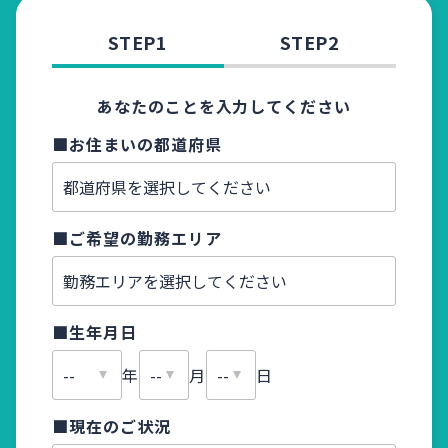
STEP1
STEP2
あなたのことを入力してください
■お住まいの都道府県
■お名
■ご希望の勤務エリア
■ふり
■生年月日
■メー
年
月
日
■現在のご状況
■電話