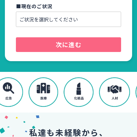
■現在のご状況
■電話
次に進む
私達も未経験から、