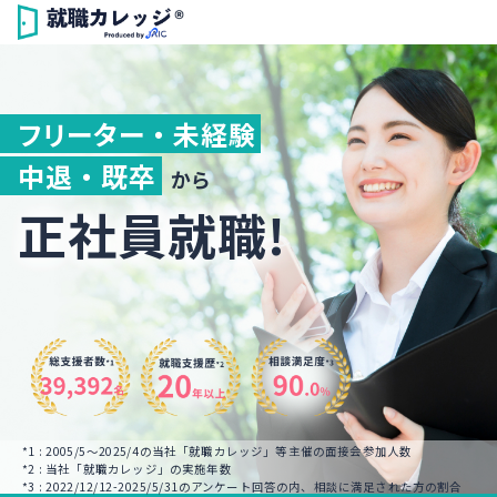
フリーター ・ 未経験
中退 ・ 既卒
から
正社員就職!
*1 : 2005/5～2025/4の当社「就職カレッジ」等主催の面接会参加人数
*2 : 当社「就職カレッジ」の実施年数
*3 : 2022/12/12-2025/5/31のアンケート回答の内、相談に満足された方の割合