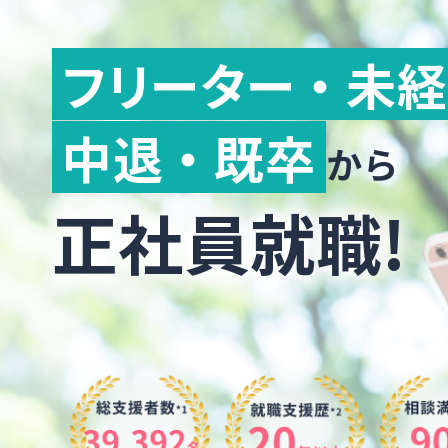
フリーター ・ 未
中退 ・ 既卒
から
正社員就職!