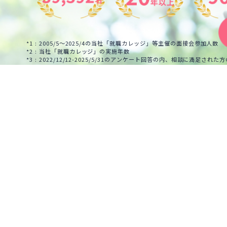
*1 : 2005/5～2025/4の当社「就職カレッジ」等主催の面接会参加人数
*2 : 当社「就職カレッジ」の実施年数
*3 : 2022/12/12-2025/5/31のアンケート回答の内、相談に満足された