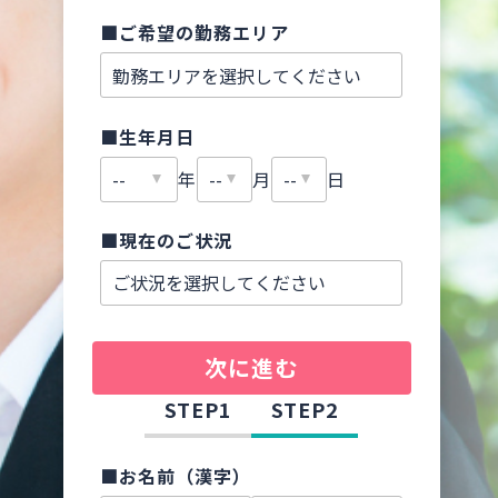
■ご希望の勤務エリア
■生年月日
年
月
日
■現在のご状況
次に進む
STEP1
STEP2
■お名前（漢字）