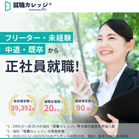
フリーター ・ 未経験
中退 ・ 既卒
から
正社員就職!
*1 : 2005/5～2025/4の当社「就職カレッジ」等主催の面接会参加人数
*2 : 当社「就職カレッジ」の実施年数
*3 : 2022/12/12-2025/5/31のアンケート回答の内、相談に満足された方の割合