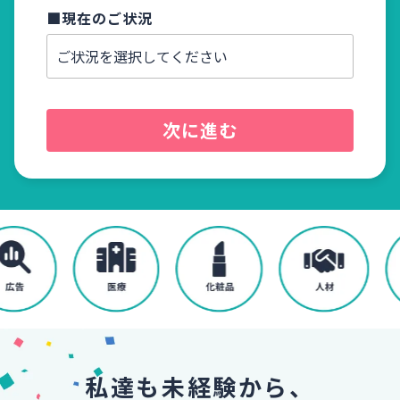
■現在のご状況
■電話
次に進む
私達も未経験から、