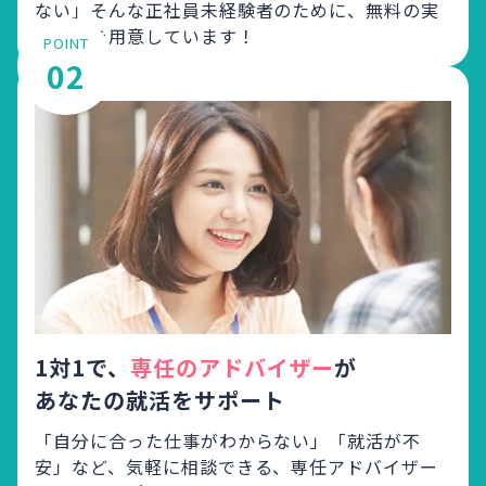
ない」
そんな正社員未経験者のために、無料の実
践講座を用意しています！
POINT
02
1対1で、
専任のアドバイザー
が
あなたの就活をサポート
「自分に合った仕事がわからない」「就活が不
安」など、
気軽に相談できる、専任アドバイザー