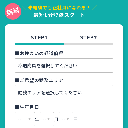
＼ 未経験でも正社員になれる！ ／
最短1分登録スタート
STEP1
STEP2
■お住まいの都道府県
■お名
■ご希望の勤務エリア
■ふり
■生年月日
■メー
年
月
日