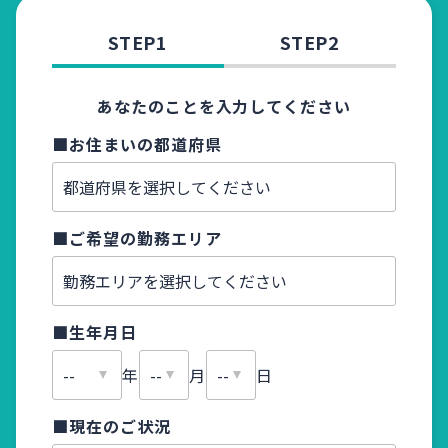
STEP1
STEP2
あなたのことを入力してください
■お住まいの都道府県
■お名
■ご希望の勤務エリア
■ふり
■生年月日
■メー
年
月
日
■現在のご状況
■電話