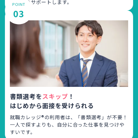
が就活をサポートします。
POINT
03
書類選考を
スキップ
！
はじめから面接を受けられる
就職カレッジ®の利用者は、「書類選考」が不要！
一人で探すよりも、自分に合った仕事を見つけや
すいです。