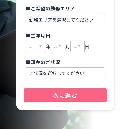
■ご希望の勤務エリア
■
■生年月日
■
年
月
日
■現在のご状況
■
次に進む