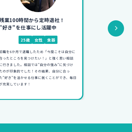
フリーターから人材会社へ！
フリーターか
彼女に振られたのをきっかけに...
初めての仕
23歳
男性
人材
26
恥ずかしながら彼女に振られたことをきっかけ
学生時代、就活を
に就職しようと決意しました。自分が就職で悩
接で自分に合った
んだ経験から「人の仕事を応援するような仕事
い就職カレッジに
がしたい」と思い人材会社へ入社しました。今
未経験からの入社
では友人に自分の仕事を自信をもって話せるよう
イチから家の設計
になったのが嬉しいです！
が何よりも楽しい