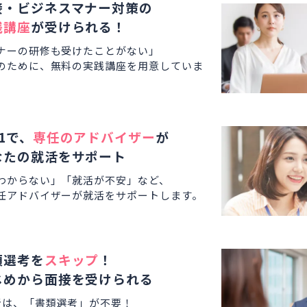
接・ビジネスマナー対策の
践講座
が受けられる！
ナーの研修も受けたことがない」
のために、無料の実践講座を用意していま
1で、
専任のアドバイザー
が
なたの就活をサポート
わからない」「就活が不安」など、
任アドバイザーが就活をサポートします。
類選考を
スキップ
！
じめから面接を受けられる
者は、「書類選考」が不要！