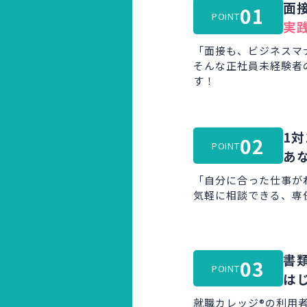
面
01
POINT
実
「面接も、ビジネスマ
そんな正社員未経験者
す！
1対
02
POINT
あ
「自分に合った仕事が
気軽に相談できる、専
書
03
POINT
は
就職カレッジ®の利用