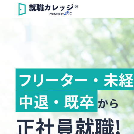
フリーター ・ 未
中退 ・ 既卒
から
正社員就職!