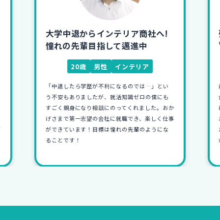
残業100時間から定時退社！
"好き"を仕事にし活躍中
25歳
女性
食器
前職を6か月で退職したため「今度こそは自分に
合ったところを見つけたい！」と強く思い相談
か
に行きました。相談では"自分の強み"に気づけ
事
たのが印象的でした！その結果、自分に合っ
た"好き"を活かせる仕事に就くことができ、毎日
が充実しています！