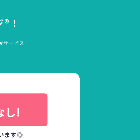
ジ®！
援サービス。
、
なし!
います◎