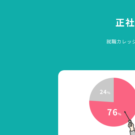
正
就職カレッ