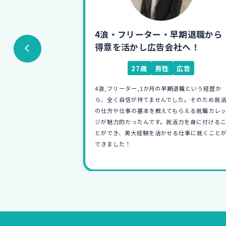
早期退職から
大学中退からインテリア商社へ!
社へ！
憧れの先輩目指して邁進中
広告
20歳
男性
インテリア
退職という経歴か
「中退したら学歴が不利になるのでは…」とい
した。そのため就活
う不安もありましたが、就活知識ゼロの僕にも
もらえる就職カレッ
すごく親身になり相談にのってくれました。お
活力を身に付けるこ
げさまで第一志望の会社に就職でき、楽しく仕
る仕事に就くことが
ができています！目標は憧れの先輩のようにな
ることです！