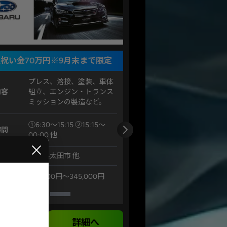
祝い金70万円※9月末まで限定
プレス、溶接、塗装、車体
内容
組立、エンジン・トランス
ミッションの製造など。
①6:30～15:15 ②15:15～
時間
00:00 他
×
地
群馬県太田市 他
例
31,8000円〜345,000円
気になる
詳細へ