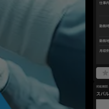
仕事
勤務
勤務
月収
掲載期間 : 
スバ