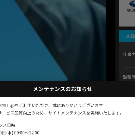
入社
仕事
勤務
メンテナンスのお知らせ
勤務
期間工.jpをご利用いただき、誠にありがとうございます。
月収
サービス品質向上のため、サイトメンテナンスを実施いたします。
ンス日時
間工・期間従業員専門の
日(水) 09:00～12:00