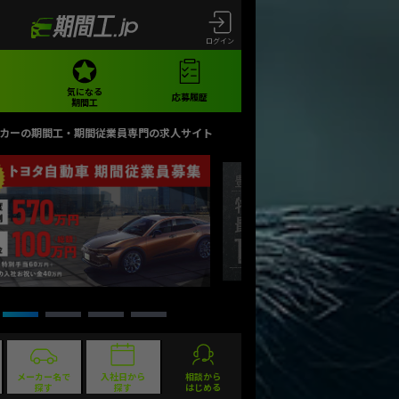
ログイン
気になる
応募履歴
期間工
カーの期間工・期間従業員専門の求人サイト
メーカー名で
入社日から
相談から
探す
探す
はじめる