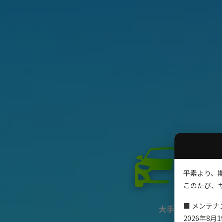
平素より、
このたび、
■ メンテナ
大手メーカーの期
2026年8月19