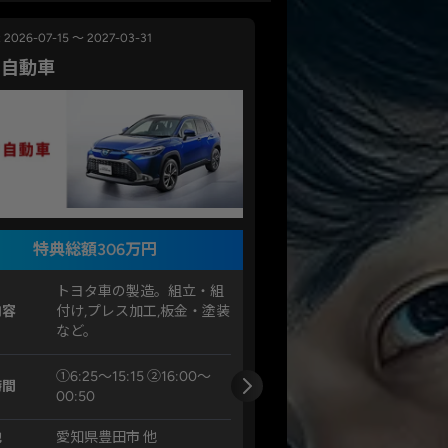
2026-07-15 ～ 2027-03-31
タ自動車
特典総額306万円
トヨタ車の製造。組立・組
内容
付け,プレス加工,板金・塗装
など。
①6:25〜15:15 ②16:00〜
時間
00:50
地
愛知県豊田市 他