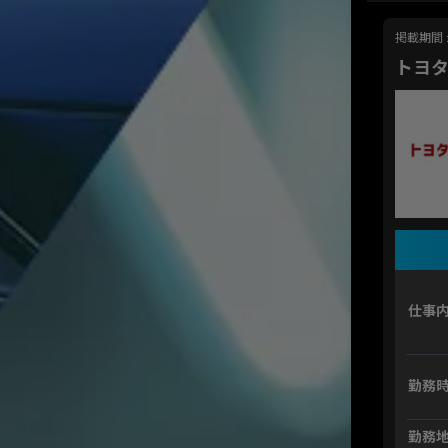
掲載期間 : 
トヨ
仕事
勤務
勤務