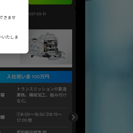
2026-07-08 ～ 2027-03-31
ができませ
ン
いいたしま
入社祝い金 100万円
トランスミッションの製造
内容
業務。機械加工、組み付け
など。
①8:00～16:50 ②8:15～
時間
17:05 他
地
愛知県安城市 他