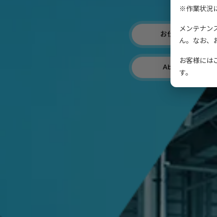
求
※作業状況
メンテナン
お仕事紹介
ん。なお、
お客様には
About US
す。