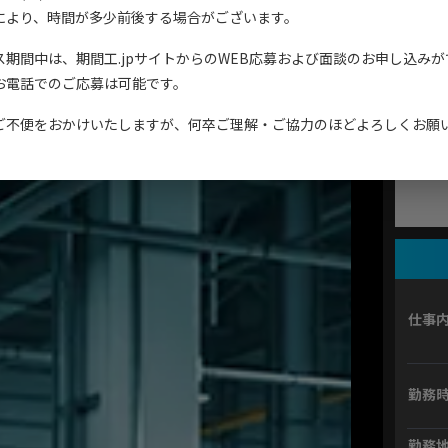
人サイト
により、時間が多少前後する場合がございます。
掲載期間 : 
ス期間中は、期間工.jpサイトからのWEB応募および面談のお申し込み
コンテンツ紹介
アイシ
お電話でのご応募は可能です。
ご不便をおかけいたしますが、何卒ご理解・ご協力のほどよろしくお願
お問い合わせ
仕事
勤務
勤務