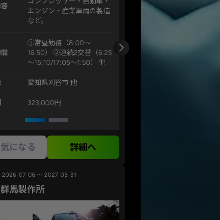
コンプレッサー・自動車・
内容
エンジン・産業車両の製造
など。
①常昼勤務（8:00～
時間
16:50） ②連続2交替（6:25
～15:10/17:05～1:50） 他
地
愛知県刈谷市 他
例
323,000円
気になる
詳細へ
2026-07-06 ～ 2027-03-31
ル群馬製作所