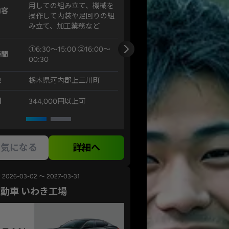
用しての組み立て、機械を
内容
操作して内装や足回りの組
み立て、加工業務など
①6:30～15:00 ②16:00～
時間
00:30
地
栃木県河内郡上三川町
例
344,000円以上可
気になる
詳細へ
2026-03-02 ～ 2027-03-31
動車 いわき工場