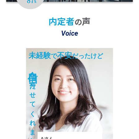
※2 22025年10月～2026年3月の期間において
4,704名のうち4,094名が「大変満足」または「満足」と回答。
内定者
声
の
Voice
未経験
不安
で
だったけど
自信
を持たせてくれました！
Aさん