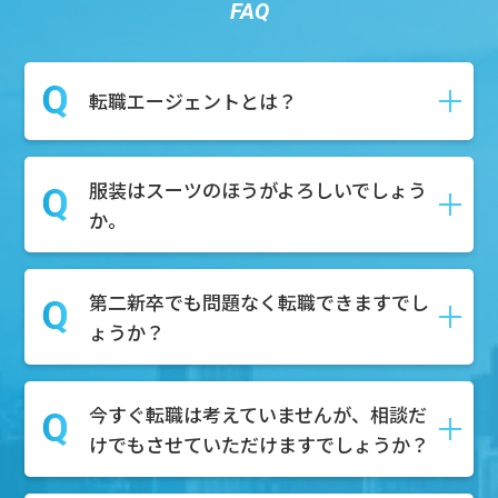
FAQ
転職エージェントとは？
服装はスーツのほうがよろしいでしょう
転職や就職の際に、求職者様が新しい仕
か。
事を見つけるためにサポートしてくれる
就活のプロのことです。
求人紹介や面接対策、さらには履歴書・
第二新卒でも問題なく転職できますでし
私服で構いません！お気軽にご参加くだ
職務経歴書の作成など、就活に関わる作
ょうか？
さい。
業全般をサポートいたします。
今すぐ転職は考えていませんが、相談だ
もちろん可能でございます。第二新卒を
けでもさせていただけますでしょうか？
積極的に採用している企業様も多数ござ
いますので、転職市場での需要はござい