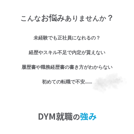
お悩み
？
こんな
ありませんか
未経験でも正社員になれるの？
お仕事探しのお悩み
経歴やスキル不足で内定が貰えない
に
履歴書や職務経歴書の書き方がわからない
お任せくださ
初めての転職で不安......
い!
DYM就職
強み
の