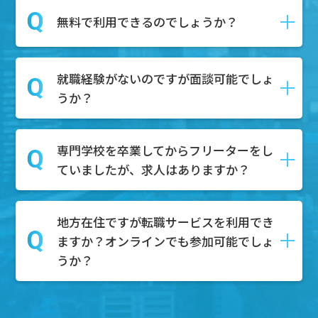
ます。
はい、DYM就職では転職の具体的な予定
無料で利用できるのでしょうか？
第二新卒とは、一般的に「新卒で就職し
がなくても相談を受け付けております。
てから１～3年以内の社員」を指し、正社
相談内容としては、キャリアアップした
員としての経験があるが、まだ社会人と
就職経験がないのですが面談可能でしょ
い、自分の市場価値を知りたい、給与や
はい。無料でご利用可能です。
しての経験が浅い人材を対象にしていま
うか？
待遇の不満がある、上司や同僚との人間
求職者様はDYM就職のエージェントサー
す。
関係がうまくいかない、などのご相談内
ビスを無料で利用することが可能です。
容を持って面談にご来場いただく方々も
専門学校を卒業してからフリーターをし
もちろん可能でございます。無料相談ボ
たくさんいらっしゃいます。
ていましたが、求人はありますか？
タンからご予約いただけましたら、弊社
ぜひそのようなお悩みもお持ちでしたら
のキャリアアドバイザーと面談していた
面談にご予約ください。
だきます。
地方在住ですが転職サービスを利用でき
もちろんございます。これまでのご経験
その中で、どのような職業が合うのかを
ますか？オンラインでも参加可能でしょ
やスキルを活かして、様々な業界で活躍
一緒に考え、一人ひとりにあった求人を
うか？
できる求人がたくさんあります。特に、
ご紹介させていただき、内定までサポー
フリーターとしての柔軟な対応力やコミ
トいたします。
ュニケーション能力は、多くの企業様が
地方でもご参加可能です。基本的にオン