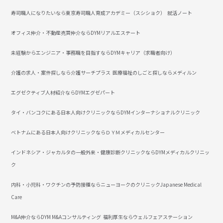
寿司職人になりたいなら東京寿司職人育成アカデミー（スシショク）
就活ノート
オフィス仲介・不動産売買仲介ならDYMリアルエステート
未経験からエンジニア・事務職を目指すならDYMキャリア（求職者向け）
介護の求人・案件探しなら介護サーチプラス
医療福祉のしごと探しならメディルン
エグゼクティブ人材紹介ならDYMエグゼパート
タイ・バンコクにある日本人向けクリニックならDYMインターナショナルクリニック
ベトナムにある日本人向けクリニックならＤＹＭメディカルセンター
インドネシア・ジャカルタの一般外来・健康診断クリニックならDYMメディカルクリニッ
ク
内科・小児科・ワクチンの予防接種ならニューヨークのクリニックJapanese Medical
Care
M&A仲介ならDYM M&Aコンサルティング
福利厚生ならウェルフェアステーション