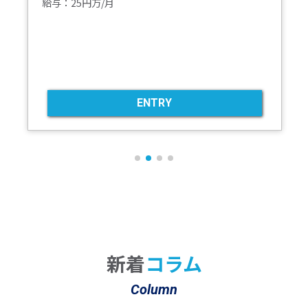
給与：25円万/月
ENTRY
新着
コラム
Column