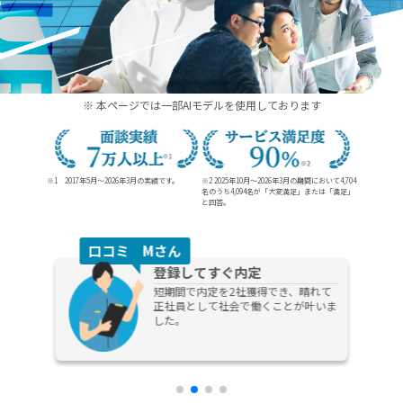
20代、30代の未経験からの就職、転職ならDYM就職
※ 本ページでは一部AIモデルを使用しております
※1 2017年5月～2026年3月の実績です。
※2 2025年10月～2026年3月の期間において4,704
名のうち
4,094名が「大変満足」または「満足」
と回答。
口コミ Dさん
キャリア相談
担当の方がとても熱心に話を聞いてく
れる方で、今後のキャリアプランなど
の提案までしてもらえてものすごく助
かりました！