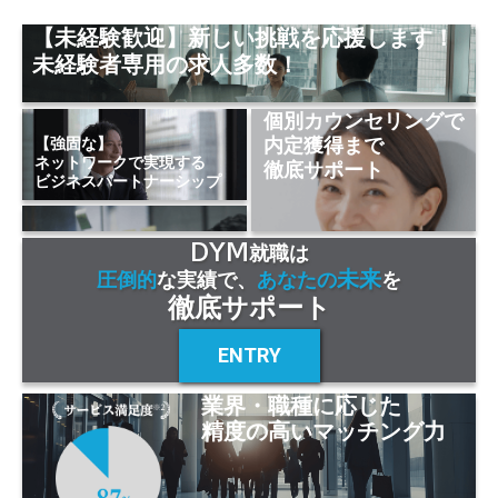
【未経験歓迎】新しい挑戦を応援します！
未経験者専用の求人多数！
個別カウンセリングで
内定獲得まで
【強固な】
ネットワークで実現する
徹底サポート
ビジネスパートナーシップ
DYM
就職は
未来
圧倒的
な実績で、
あなたの
を
徹底サポート
ENTRY
業界・職種に応じた
精度の高いマッチング力