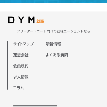
求める重要なスキルです。さらに、専門
ラインで面談を実施いたします。
学校で学んだ知識を活かせる分野もある
またDYM就職が保有している求人は全国
ため、興味や強みを活かせる職種に出会
対応しておりますので、地方の方の就職
える可能性が高いです。
支援も可能でございます。
まずは、ご自身が興味のある業界や、今
フリーター・ニート向けの就職エージェントなら
ぜひお気軽にご参加ください。
後チャレンジしたい分野を明確にするこ
とで、より適した求人を見つけやすくな
サイトマップ
最新情報
ります。弊社のキャリアアドバイザーと
一緒に、希望や目標を整理しながら進め
運営会社
よくある質問
ていくのもおすすめです。
会員規約
キャリアアドバイザーと面談していただ
いた上で、あなたに合った企業をご紹介
求人情報
させていただきます！
コラム