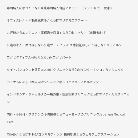
寿司職人になりたいなら東京寿司職人育成アカデミー（スシショク）
就活ノート
オフィス仲介・不動産売買仲介ならDYMリアルエステート
未経験からエンジニア・事務職を目指すならDYMキャリア（求職者向け）
介護の求人・案件探しなら介護サーチプラス
医療福祉のしごと探しならメディルン
エグゼクティブ人材紹介ならDYMエグゼパート
タイ・バンコクにある日本人向けクリニックならDYMインターナショナルクリニック
ベトナムにある日本人向けクリニックならＤＹＭメディカルセンター
インドネシア・ジャカルタの一般外来・健康診断クリニックならDYMメディカルクリニッ
ク
内科・小児科・ワクチンの予防接種ならニューヨークのクリニックJapanese Medical
Care
M&A仲介ならDYM M&Aコンサルティング
福利厚生ならウェルフェアステーション