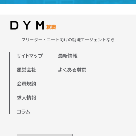
求める重要なスキルです。さらに、専門
ラインで面談を実施いたします。
学校で学んだ知識を活かせる分野もある
またDYM就職が保有している求人は全国
ため、興味や強みを活かせる職種に出会
対応しておりますので、地方の方の就職
える可能性が高いです。
支援も可能でございます。
まずは、ご自身が興味のある業界や、今
フリーター・ニート向けの就職エージェントなら
ぜひお気軽にご参加ください。
後チャレンジしたい分野を明確にするこ
とで、より適した求人を見つけやすくな
サイトマップ
最新情報
ります。弊社のキャリアアドバイザーと
一緒に、希望や目標を整理しながら進め
運営会社
よくある質問
ていくのもおすすめです。
会員規約
キャリアアドバイザーと面談していただ
いた上で、あなたに合った企業をご紹介
求人情報
させていただきます！
コラム