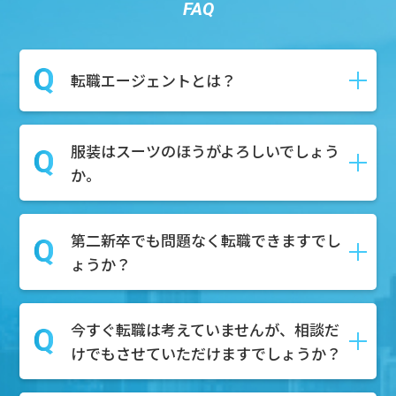
FAQ
転職エージェントとは？
服装はスーツのほうがよろしいでしょう
転職や就職の際に、求職者様が新しい仕
か。
事を見つけるためにサポートしてくれる
就活のプロのことです。
求人紹介や面接対策、さらには履歴書・
第二新卒でも問題なく転職できますでし
私服で構いません！お気軽にご参加くだ
職務経歴書の作成など、就活に関わる作
ょうか？
さい。
業全般をサポートいたします。
今すぐ転職は考えていませんが、相談だ
もちろん可能でございます。第二新卒を
けでもさせていただけますでしょうか？
積極的に採用している企業様も多数ござ
いますので、転職市場での需要はござい