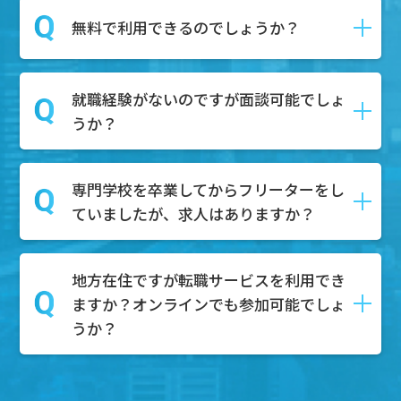
ます。
はい、DYM就職では転職の具体的な予定
無料で利用できるのでしょうか？
第二新卒とは、一般的に「新卒で就職し
がなくても相談を受け付けております。
てから１～3年以内の社員」を指し、正社
相談内容としては、キャリアアップした
員としての経験があるが、まだ社会人と
就職経験がないのですが面談可能でしょ
い、自分の市場価値を知りたい、給与や
はい。無料でご利用可能です。
しての経験が浅い人材を対象にしていま
うか？
待遇の不満がある、上司や同僚との人間
求職者様はDYM就職のエージェントサー
す。
関係がうまくいかない、などのご相談内
ビスを無料で利用することが可能です。
容を持って面談にご来場いただく方々も
専門学校を卒業してからフリーターをし
もちろん可能でございます。無料相談ボ
たくさんいらっしゃいます。
ていましたが、求人はありますか？
タンからご予約いただけましたら、弊社
ぜひそのようなお悩みもお持ちでしたら
のキャリアアドバイザーと面談していた
面談にご予約ください。
だきます。
地方在住ですが転職サービスを利用でき
もちろんございます。これまでのご経験
その中で、どのような職業が合うのかを
ますか？オンラインでも参加可能でしょ
やスキルを活かして、様々な業界で活躍
一緒に考え、一人ひとりにあった求人を
うか？
できる求人がたくさんあります。特に、
ご紹介させていただき、内定までサポー
フリーターとしての柔軟な対応力やコミ
トいたします。
ュニケーション能力は、多くの企業様が
地方でもご参加可能です。基本的にオン