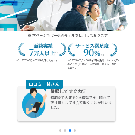
20代、30代の未経験からの就職、転職ならDYM就職
※ 本ページでは一部AIモデルを使用しております
※1 2017年5月～2026年3月の実績です。
※2 2025年10月～2026年3月の期間において4,704
名のうち
4,094名が「大変満足」または「満足」
と回答。
口コミ Dさん
キャリア相談
担当の方がとても熱心に話を聞いてく
れる方で、今後のキャリアプランなど
の提案までしてもらえてものすごく助
かりました！