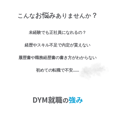
お悩み
？
こんな
ありませんか
未経験でも正社員になれるの？
お仕事探しのお悩み
経歴やスキル不足で内定が貰えない
に
履歴書や職務経歴書の書き方がわからない
お任せくださ
初めての転職で不安......
い!
DYM就職
強み
の