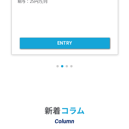
給与：25円万/月
ENTRY
新着
コラム
Column