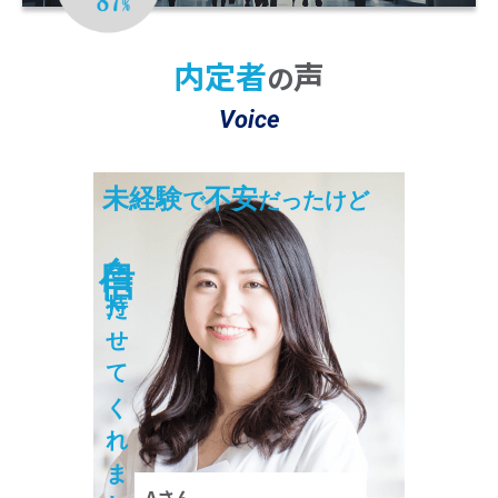
※2 22025年10月～2026年3月の期間において
4,704名のうち4,094名が「大変満足」または「満足」と回答。
内定者
声
の
Voice
未経験
不安
で
だったけど
自信
を持たせてくれました！
Aさん