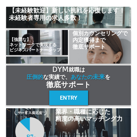
【未経験歓迎】新しい挑戦を応援します！
未経験者専用の求人多数！
個別カウンセリングで
内定獲得まで
【強固な】
ネットワークで実現する
徹底サポート
ビジネスパートナーシップ
DYM
就職は
未来
圧倒的
な実績で、
あなたの
を
徹底サポート
ENTRY
業界・職種に応じた
精度の高いマッチング力