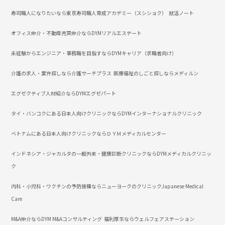
寿司職人になりたいなら東京寿司職人育成アカデミー（スシショク）
就活ノート
オフィス仲介・不動産売買仲介ならDYMリアルエステート
未経験からエンジニア・事務職を目指すならDYMキャリア（求職者向け）
介護の求人・案件探しなら介護サーチプラス
医療福祉のしごと探しならメディルン
エグゼクティブ人材紹介ならDYMエグゼパート
タイ・バンコクにある日本人向けクリニックならDYMインターナショナルクリニック
ベトナムにある日本人向けクリニックならＤＹＭメディカルセンター
インドネシア・ジャカルタの一般外来・健康診断クリニックならDYMメディカルクリニッ
ク
内科・小児科・ワクチンの予防接種ならニューヨークのクリニックJapanese Medical
Care
M&A仲介ならDYM M&Aコンサルティング
福利厚生ならウェルフェアステーション