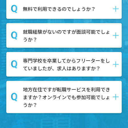
ます。
はい、DYM就職では転職の具体的な予定
無料で利用できるのでしょうか？
第二新卒とは、一般的に「新卒で就職し
がなくても相談を受け付けております。
てから１～3年以内の社員」を指し、正社
相談内容としては、キャリアアップした
員としての経験があるが、まだ社会人と
就職経験がないのですが面談可能でしょ
い、自分の市場価値を知りたい、給与や
はい。無料でご利用可能です。
しての経験が浅い人材を対象にしていま
うか？
待遇の不満がある、上司や同僚との人間
求職者様はDYM就職のエージェントサー
す。
関係がうまくいかない、などのご相談内
ビスを無料で利用することが可能です。
容を持って面談にご来場いただく方々も
専門学校を卒業してからフリーターをし
もちろん可能でございます。無料相談ボ
たくさんいらっしゃいます。
ていましたが、求人はありますか？
タンからご予約いただけましたら、弊社
ぜひそのようなお悩みもお持ちでしたら
のキャリアアドバイザーと面談していた
面談にご予約ください。
だきます。
地方在住ですが転職サービスを利用でき
もちろんございます。これまでのご経験
その中で、どのような職業が合うのかを
ますか？オンラインでも参加可能でしょ
やスキルを活かして、様々な業界で活躍
一緒に考え、一人ひとりにあった求人を
うか？
できる求人がたくさんあります。特に、
ご紹介させていただき、内定までサポー
フリーターとしての柔軟な対応力やコミ
トいたします。
ュニケーション能力は、多くの企業様が
地方でもご参加可能です。基本的にオン