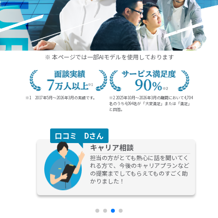
20代、30代の未経験からの就職、転職ならDYM就職
※ 本ページでは一部AIモデルを使用しております
※1 2017年5月～2026年3月の実績です。
※2 2025年10月～2026年3月の期間において4,704
名のうち
4,094名が「大変満足」または「満足」
と回答。
口コミ Dさん
キャリア相談
担当の方がとても熱心に話を聞いてく
れる方で、今後のキャリアプランなど
の提案までしてもらえてものすごく助
かりました！