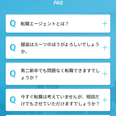
FAQ
転職エージェントとは？
服装はスーツのほうがよろしいでしょう
転職や就職の際に、求職者様が新しい仕
か。
事を見つけるためにサポートしてくれる
就活のプロのことです。
求人紹介や面接対策、さらには履歴書・
第二新卒でも問題なく転職できますでし
私服で構いません！お気軽にご参加くだ
職務経歴書の作成など、就活に関わる作
ょうか？
さい。
業全般をサポートいたします。
今すぐ転職は考えていませんが、相談だ
もちろん可能でございます。第二新卒を
けでもさせていただけますでしょうか？
積極的に採用している企業様も多数ござ
いますので、転職市場での需要はござい