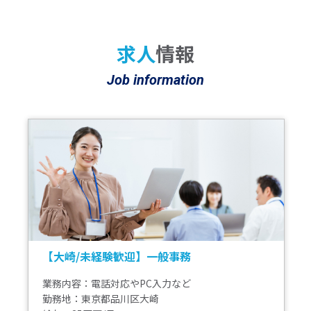
求人
情報
Job information
【海浜幕張】障がい者の就労サポート◆未経
験◎自分らしく働くを応援！社会貢献性大◆
年休120日