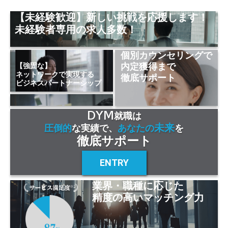
【未経験歓迎】新しい挑戦を応援します！
未経験者専用の求人多数！
個別カウンセリングで
内定獲得まで
【強固な】
ネットワークで実現する
徹底サポート
ビジネスパートナーシップ
DYM
就職は
未来
圧倒的
な実績で、
あなたの
を
徹底サポート
ENTRY
業界・職種に応じた
精度の高いマッチング力