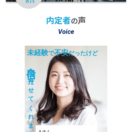
※2 22025年10月～2026年3月の期間において
4,704名のうち4,094名が「大変満足」または「満足」と回答。
内定者
声
の
Voice
未経験
不安
で
だったけど
自信
を持たせてくれました！
Aさん