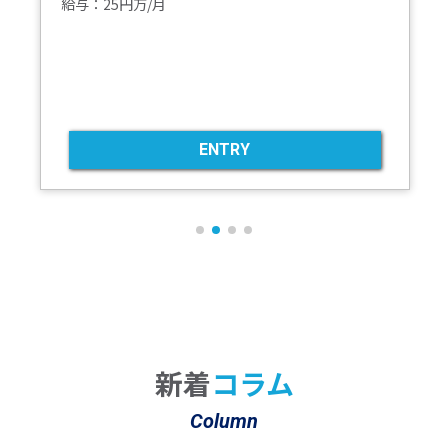
業務内容：『BPO・障がい者雇用事業』の事業に参
入｜様々な障がいをお持ちの求職者に対して就職活
動のサポート
勤務地：千葉県千葉市美浜区
給与：25円万/月
ENTRY
新着
コラム
Column