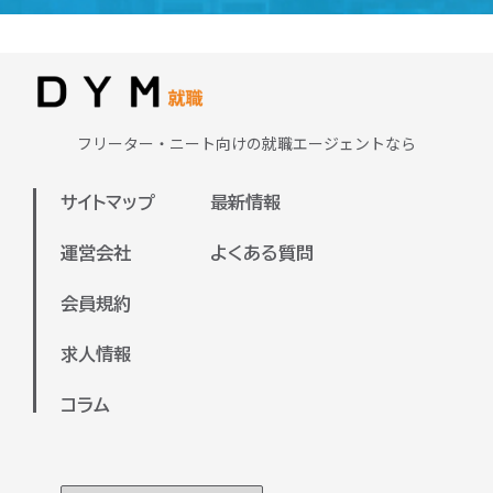
求める重要なスキルです。さらに、専門
ラインで面談を実施いたします。
学校で学んだ知識を活かせる分野もある
またDYM就職が保有している求人は全国
ため、興味や強みを活かせる職種に出会
対応しておりますので、地方の方の就職
える可能性が高いです。
支援も可能でございます。
まずは、ご自身が興味のある業界や、今
フリーター・ニート向けの就職エージェントなら
ぜひお気軽にご参加ください。
後チャレンジしたい分野を明確にするこ
とで、より適した求人を見つけやすくな
サイトマップ
最新情報
ります。弊社のキャリアアドバイザーと
一緒に、希望や目標を整理しながら進め
運営会社
よくある質問
ていくのもおすすめです。
会員規約
キャリアアドバイザーと面談していただ
いた上で、あなたに合った企業をご紹介
求人情報
させていただきます！
コラム