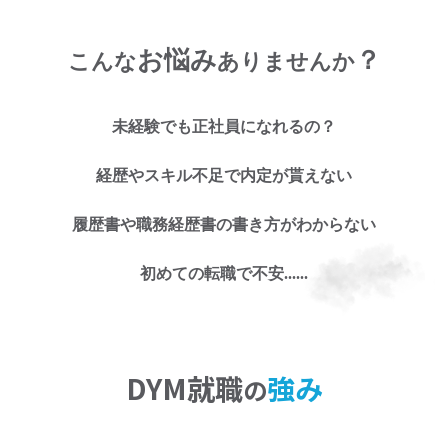
お悩み
？
こんな
ありませんか
未経験でも正社員になれるの？
お仕事探しのお悩み
経歴やスキル不足で内定が貰えない
に
履歴書や職務経歴書の書き方がわからない
お任せくださ
初めての転職で不安......
い!
DYM就職
強み
の