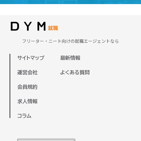
求める重要なスキルです。さらに、専門
ラインで面談を実施いたします。
学校で学んだ知識を活かせる分野もある
またDYM就職が保有している求人は全国
ため、興味や強みを活かせる職種に出会
対応しておりますので、地方の方の就職
える可能性が高いです。
支援も可能でございます。
まずは、ご自身が興味のある業界や、今
フリーター・ニート向けの就職エージェントなら
ぜひお気軽にご参加ください。
後チャレンジしたい分野を明確にするこ
とで、より適した求人を見つけやすくな
サイトマップ
最新情報
ります。弊社のキャリアアドバイザーと
一緒に、希望や目標を整理しながら進め
運営会社
よくある質問
ていくのもおすすめです。
会員規約
キャリアアドバイザーと面談していただ
いた上で、あなたに合った企業をご紹介
求人情報
させていただきます！
コラム