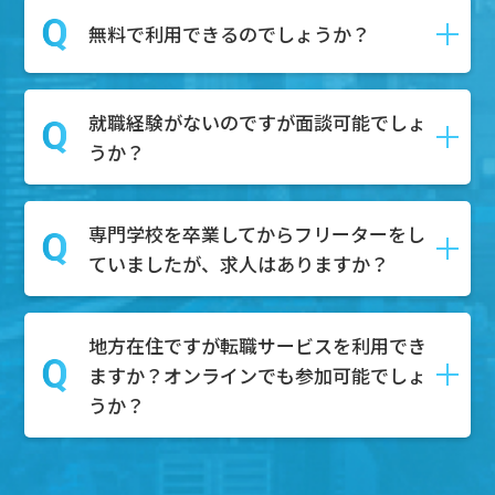
ます。
はい、DYM就職では転職の具体的な予定
無料で利用できるのでしょうか？
第二新卒とは、一般的に「新卒で就職し
がなくても相談を受け付けております。
てから１～3年以内の社員」を指し、正社
相談内容としては、キャリアアップした
員としての経験があるが、まだ社会人と
就職経験がないのですが面談可能でしょ
い、自分の市場価値を知りたい、給与や
はい。無料でご利用可能です。
しての経験が浅い人材を対象にしていま
うか？
待遇の不満がある、上司や同僚との人間
求職者様はDYM就職のエージェントサー
す。
関係がうまくいかない、などのご相談内
ビスを無料で利用することが可能です。
容を持って面談にご来場いただく方々も
専門学校を卒業してからフリーターをし
もちろん可能でございます。無料相談ボ
たくさんいらっしゃいます。
ていましたが、求人はありますか？
タンからご予約いただけましたら、弊社
ぜひそのようなお悩みもお持ちでしたら
のキャリアアドバイザーと面談していた
面談にご予約ください。
だきます。
地方在住ですが転職サービスを利用でき
もちろんございます。これまでのご経験
その中で、どのような職業が合うのかを
ますか？オンラインでも参加可能でしょ
やスキルを活かして、様々な業界で活躍
一緒に考え、一人ひとりにあった求人を
うか？
できる求人がたくさんあります。特に、
ご紹介させていただき、内定までサポー
フリーターとしての柔軟な対応力やコミ
トいたします。
ュニケーション能力は、多くの企業様が
地方でもご参加可能です。基本的にオン