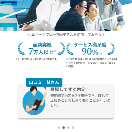
20代、30代の未経験からの就職、転職ならDYM就職
※ 本ページでは一部AIモデルを使用しております
※1 2017年5月～2026年3月の実績です。
※2 2025年10月～2026年3月の期間において4,704
名のうち
4,094名が「大変満足」または「満足」
と回答。
口コミ Dさん
キャリア相談
担当の方がとても熱心に話を聞いてく
れる方で、今後のキャリアプランなど
の提案までしてもらえてものすごく助
かりました！