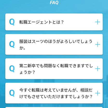
FAQ
転職エージェントとは？
服装はスーツのほうがよろしいでしょう
転職や就職の際に、求職者様が新しい仕
か。
事を見つけるためにサポートしてくれる
就活のプロのことです。
求人紹介や面接対策、さらには履歴書・
第二新卒でも問題なく転職できますでし
私服で構いません！お気軽にご参加くだ
職務経歴書の作成など、就活に関わる作
ょうか？
さい。
業全般をサポートいたします。
今すぐ転職は考えていませんが、相談だ
もちろん可能でございます。第二新卒を
けでもさせていただけますでしょうか？
積極的に採用している企業様も多数ござ
いますので、転職市場での需要はござい