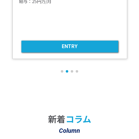
給与：25円万/月
ENTRY
新着
コラム
Column