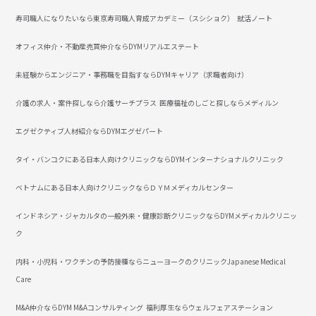
寿司職人になりたいなら東京寿司職人育成アカデミー（スシショク）
就活ノート
オフィス仲介・不動産売買仲介ならDYMリアルエステート
未経験からエンジニア・事務職を目指すならDYMキャリア（求職者向け）
介護の求人・案件探しなら介護サーチプラス
医療福祉のしごと探しならメディルン
エグゼクティブ人材紹介ならDYMエグゼパート
タイ・バンコクにある日本人向けクリニックならDYMインターナショナルクリニック
ベトナムにある日本人向けクリニックならＤＹＭメディカルセンター
インドネシア・ジャカルタの一般外来・健康診断クリニックならDYMメディカルクリニッ
ク
内科・小児科・ワクチンの予防接種ならニューヨークのクリニックJapanese Medical
Care
M&A仲介ならDYM M&Aコンサルティング
福利厚生ならウェルフェアステーション