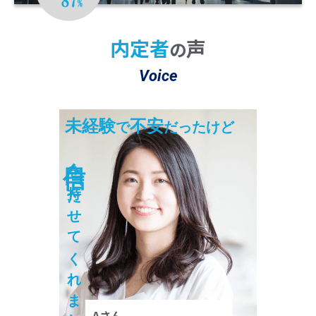
※2 22025年10月～2026年3月の期間において
4,704名のうち4,094名が「大変満足」または「満足」と回答。
内定者
声
の
Voice
未経験
不安
で
だったけど
自信
を持たせてくれました！
Aさん