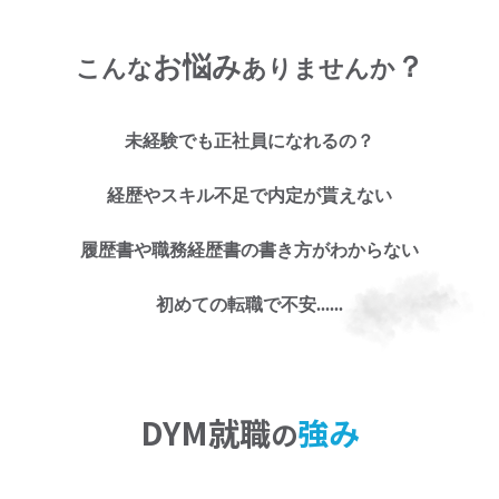
お悩み
？
こんな
ありませんか
未経験でも正社員になれるの？
お仕事探しのお悩み
経歴やスキル不足で内定が貰えない
に
履歴書や職務経歴書の書き方がわからない
お任せくださ
初めての転職で不安......
い!
DYM就職
強み
の