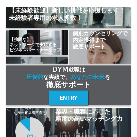
【未経験歓迎】新しい挑戦を応援します！
未経験者専用の求人多数！
個別カウンセリングで
内定獲得まで
【強固な】
ネットワークで実現する
徹底サポート
ビジネスパートナーシップ
DYM
就職は
未来
圧倒的
な実績で、
あなたの
を
徹底サポート
ENTRY
業界・職種に応じた
精度の高いマッチング力