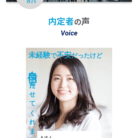
※2 22025年10月～2026年3月の期間において
4,704名のうち4,094名が「大変満足」または「満足」と回答。
内定者
声
の
Voice
未経験
不安
で
だったけど
自信
を持たせてくれました！
Aさん