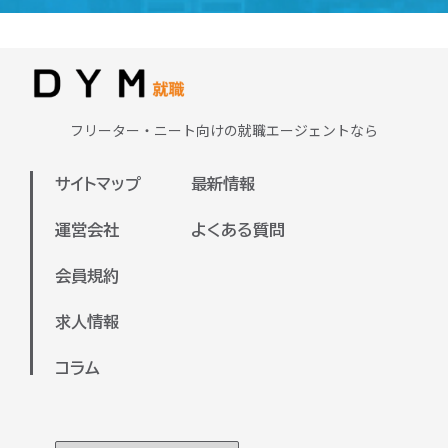
求める重要なスキルです。さらに、専門
ラインで面談を実施いたします。
学校で学んだ知識を活かせる分野もある
またDYM就職が保有している求人は全国
ため、興味や強みを活かせる職種に出会
対応しておりますので、地方の方の就職
える可能性が高いです。
支援も可能でございます。
まずは、ご自身が興味のある業界や、今
フリーター・ニート向けの就職エージェントなら
ぜひお気軽にご参加ください。
後チャレンジしたい分野を明確にするこ
とで、より適した求人を見つけやすくな
サイトマップ
最新情報
ります。弊社のキャリアアドバイザーと
一緒に、希望や目標を整理しながら進め
運営会社
よくある質問
ていくのもおすすめです。
会員規約
キャリアアドバイザーと面談していただ
いた上で、あなたに合った企業をご紹介
求人情報
させていただきます！
コラム