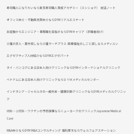
寿司職人になりたいなら東京寿司職人育成アカデミー（スシショク）
就活ノート
オフィス仲介・不動産売買仲介ならDYMリアルエステート
未経験からエンジニア・事務職を目指すならDYMキャリア（求職者向け）
介護の求人・案件探しなら介護サーチプラス
医療福祉のしごと探しならメディルン
エグゼクティブ人材紹介ならDYMエグゼパート
タイ・バンコクにある日本人向けクリニックならDYMインターナショナルクリニック
ベトナムにある日本人向けクリニックならＤＹＭメディカルセンター
インドネシア・ジャカルタの一般外来・健康診断クリニックならDYMメディカルクリニッ
ク
内科・小児科・ワクチンの予防接種ならニューヨークのクリニックJapanese Medical
Care
M&A仲介ならDYM M&Aコンサルティング
福利厚生ならウェルフェアステーション