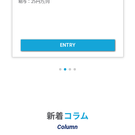
給与：25円万/月
ENTRY
新着
コラム
Column