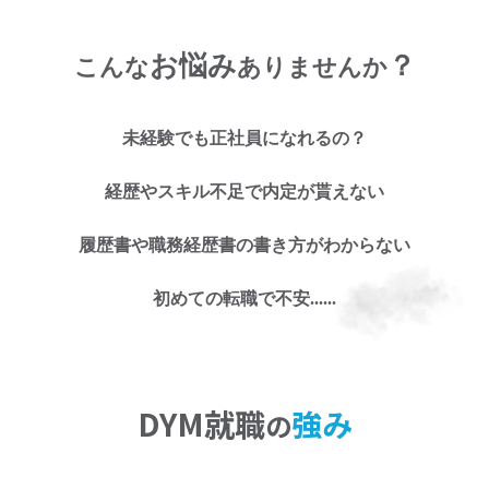
お悩み
？
こんな
ありませんか
未経験でも正社員になれるの？
お仕事探しのお悩み
経歴やスキル不足で内定が貰えない
に
履歴書や職務経歴書の書き方がわからない
お任せくださ
初めての転職で不安......
い!
DYM就職
強み
の