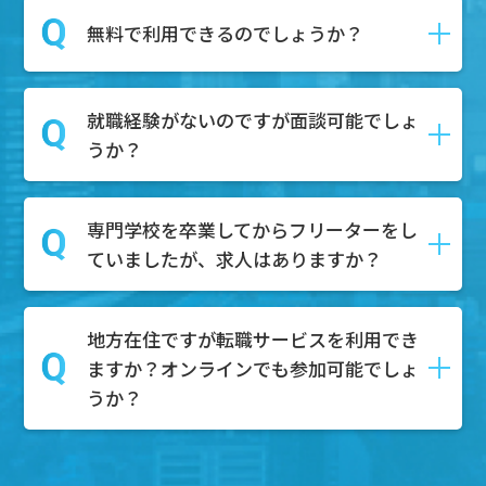
ます。
はい、DYM就職では転職の具体的な予定
無料で利用できるのでしょうか？
第二新卒とは、一般的に「新卒で就職し
がなくても相談を受け付けております。
てから１～3年以内の社員」を指し、正社
相談内容としては、キャリアアップした
員としての経験があるが、まだ社会人と
就職経験がないのですが面談可能でしょ
い、自分の市場価値を知りたい、給与や
はい。無料でご利用可能です。
しての経験が浅い人材を対象にしていま
うか？
待遇の不満がある、上司や同僚との人間
求職者様はDYM就職のエージェントサー
す。
関係がうまくいかない、などのご相談内
ビスを無料で利用することが可能です。
容を持って面談にご来場いただく方々も
専門学校を卒業してからフリーターをし
もちろん可能でございます。無料相談ボ
たくさんいらっしゃいます。
ていましたが、求人はありますか？
タンからご予約いただけましたら、弊社
ぜひそのようなお悩みもお持ちでしたら
のキャリアアドバイザーと面談していた
面談にご予約ください。
だきます。
地方在住ですが転職サービスを利用でき
もちろんございます。これまでのご経験
その中で、どのような職業が合うのかを
ますか？オンラインでも参加可能でしょ
やスキルを活かして、様々な業界で活躍
一緒に考え、一人ひとりにあった求人を
うか？
できる求人がたくさんあります。特に、
ご紹介させていただき、内定までサポー
フリーターとしての柔軟な対応力やコミ
トいたします。
ュニケーション能力は、多くの企業様が
地方でもご参加可能です。基本的にオン