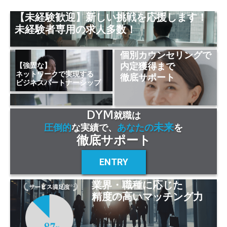
【未経験歓迎】新しい挑戦を応援します！
未経験者専用の求人多数！
個別カウンセリングで
内定獲得まで
【強固な】
ネットワークで実現する
徹底サポート
ビジネスパートナーシップ
DYM
就職は
未来
圧倒的
な実績で、
あなたの
を
徹底サポート
ENTRY
業界・職種に応じた
精度の高いマッチング力