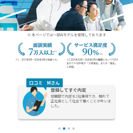
20代、30代の未経験からの就職、転職ならDYM就職
※ 本ページでは一部AIモデルを使用しております
※1 2017年5月～2026年3月の実績です。
※2 2025年10月～2026年3月の期間において4,704
名のうち
4,094名が「大変満足」または「満足」
と回答。
口コミ Dさん
キャリア相談
担当の方がとても熱心に話を聞いてく
れる方で、今後のキャリアプランなど
の提案までしてもらえてものすごく助
かりました！