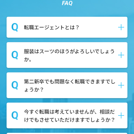
FAQ
転職エージェントとは？
服装はスーツのほうがよろしいでしょう
転職や就職の際に、求職者様が新しい仕
か。
事を見つけるためにサポートしてくれる
就活のプロのことです。
求人紹介や面接対策、さらには履歴書・
第二新卒でも問題なく転職できますでし
私服で構いません！お気軽にご参加くだ
職務経歴書の作成など、就活に関わる作
ょうか？
さい。
業全般をサポートいたします。
今すぐ転職は考えていませんが、相談だ
もちろん可能でございます。第二新卒を
けでもさせていただけますでしょうか？
積極的に採用している企業様も多数ござ
いますので、転職市場での需要はござい