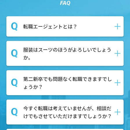
FAQ
転職エージェントとは？
服装はスーツのほうがよろしいでしょう
転職や就職の際に、求職者様が新しい仕
か。
事を見つけるためにサポートしてくれる
就活のプロのことです。
求人紹介や面接対策、さらには履歴書・
第二新卒でも問題なく転職できますでし
私服で構いません！お気軽にご参加くだ
職務経歴書の作成など、就活に関わる作
ょうか？
さい。
業全般をサポートいたします。
今すぐ転職は考えていませんが、相談だ
もちろん可能でございます。第二新卒を
けでもさせていただけますでしょうか？
積極的に採用している企業様も多数ござ
いますので、転職市場での需要はござい