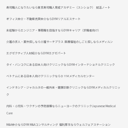
寿司職人になりたいなら東京寿司職人育成アカデミー（スシショク）
就活ノート
オフィス仲介・不動産売買仲介ならDYMリアルエステート
未経験からエンジニア・事務職を目指すならDYMキャリア（求職者向け）
介護の求人・案件探しなら介護サーチプラス
医療福祉のしごと探しならメディルン
エグゼクティブ人材紹介ならDYMエグゼパート
タイ・バンコクにある日本人向けクリニックならDYMインターナショナルクリニック
ベトナムにある日本人向けクリニックならＤＹＭメディカルセンター
インドネシア・ジャカルタの一般外来・健康診断クリニックならDYMメディカルクリニッ
ク
内科・小児科・ワクチンの予防接種ならニューヨークのクリニックJapanese Medical
Care
M&A仲介ならDYM M&Aコンサルティング
福利厚生ならウェルフェアステーション