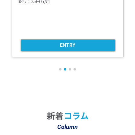
給与：25円万/月
ENTRY
新着
コラム
Column