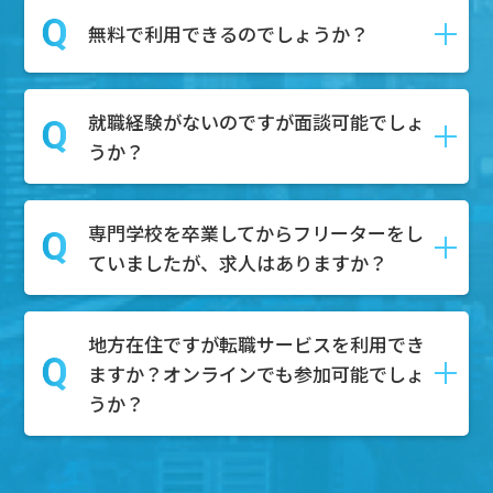
ます。
はい、DYM就職では転職の具体的な予定
無料で利用できるのでしょうか？
第二新卒とは、一般的に「新卒で就職し
がなくても相談を受け付けております。
てから１～3年以内の社員」を指し、正社
相談内容としては、キャリアアップした
員としての経験があるが、まだ社会人と
就職経験がないのですが面談可能でしょ
い、自分の市場価値を知りたい、給与や
はい。無料でご利用可能です。
しての経験が浅い人材を対象にしていま
うか？
待遇の不満がある、上司や同僚との人間
求職者様はDYM就職のエージェントサー
す。
関係がうまくいかない、などのご相談内
ビスを無料で利用することが可能です。
容を持って面談にご来場いただく方々も
専門学校を卒業してからフリーターをし
もちろん可能でございます。無料相談ボ
たくさんいらっしゃいます。
ていましたが、求人はありますか？
タンからご予約いただけましたら、弊社
ぜひそのようなお悩みもお持ちでしたら
のキャリアアドバイザーと面談していた
面談にご予約ください。
だきます。
地方在住ですが転職サービスを利用でき
もちろんございます。これまでのご経験
その中で、どのような職業が合うのかを
ますか？オンラインでも参加可能でしょ
やスキルを活かして、様々な業界で活躍
一緒に考え、一人ひとりにあった求人を
うか？
できる求人がたくさんあります。特に、
ご紹介させていただき、内定までサポー
フリーターとしての柔軟な対応力やコミ
トいたします。
ュニケーション能力は、多くの企業様が
地方でもご参加可能です。基本的にオン