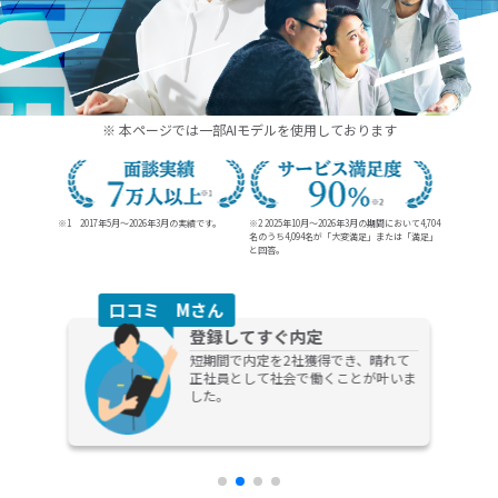
20代、30代の未経験からの就職、転職ならDYM就職
※ 本ページでは一部AIモデルを使用しております
※1 2017年5月～2026年3月の実績です。
※2 2025年10月～2026年3月の期間において4,704
名のうち
4,094名が「大変満足」または「満足」
と回答。
口コミ Dさん
キャリア相談
担当の方がとても熱心に話を聞いてく
れる方で、今後のキャリアプランなど
の提案までしてもらえてものすごく助
かりました！