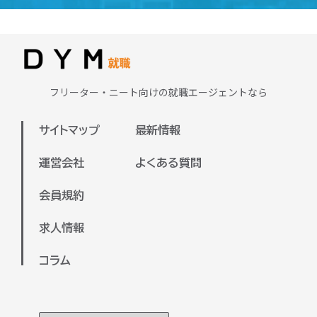
求める重要なスキルです。さらに、専門
ラインで面談を実施いたします。
学校で学んだ知識を活かせる分野もある
またDYM就職が保有している求人は全国
ため、興味や強みを活かせる職種に出会
対応しておりますので、地方の方の就職
える可能性が高いです。
支援も可能でございます。
まずは、ご自身が興味のある業界や、今
フリーター・ニート向けの就職エージェントなら
ぜひお気軽にご参加ください。
後チャレンジしたい分野を明確にするこ
とで、より適した求人を見つけやすくな
サイトマップ
最新情報
ります。弊社のキャリアアドバイザーと
一緒に、希望や目標を整理しながら進め
運営会社
よくある質問
ていくのもおすすめです。
会員規約
キャリアアドバイザーと面談していただ
いた上で、あなたに合った企業をご紹介
求人情報
させていただきます！
コラム