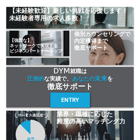
【未経験歓迎】新しい挑戦を応援します！
未経験者専用の求人多数！
個別カウンセリングで
内定獲得まで
【強固な】
ネットワークで実現する
徹底サポート
ビジネスパートナーシップ
DYM
就職は
未来
圧倒的
な実績で、
あなたの
を
徹底サポート
ENTRY
業界・職種に応じた
精度の高いマッチング力