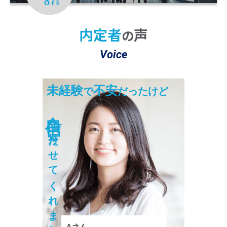
※2 22025年10月～2026年3月の期間において
4,704名のうち4,094名が「大変満足」または「満足」と回答。
内定者
声
の
Voice
未経験
不安
で
だったけど
自信
を持たせてくれました！
Aさん