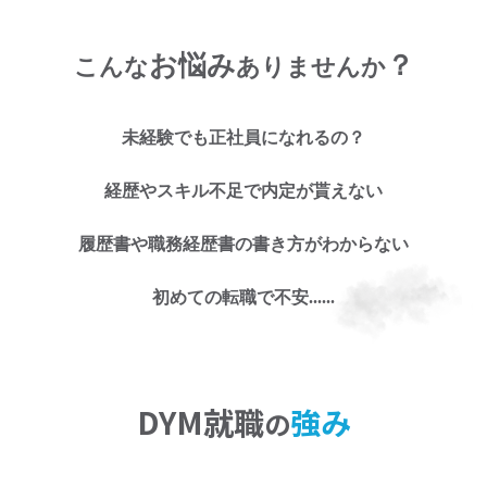
お悩み
？
こんな
ありませんか
未経験でも正社員になれるの？
お仕事探しのお悩み
経歴やスキル不足で内定が貰えない
に
履歴書や職務経歴書の書き方がわからない
お任せくださ
初めての転職で不安......
い!
DYM就職
強み
の