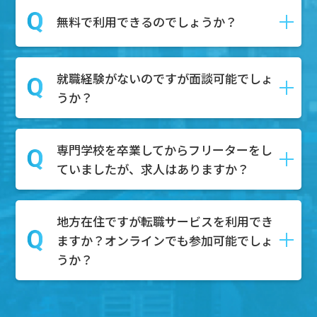
ます。
はい、DYM就職では転職の具体的な予定
無料で利用できるのでしょうか？
第二新卒とは、一般的に「新卒で就職し
がなくても相談を受け付けております。
てから１～3年以内の社員」を指し、正社
相談内容としては、キャリアアップした
員としての経験があるが、まだ社会人と
就職経験がないのですが面談可能でしょ
い、自分の市場価値を知りたい、給与や
はい。無料でご利用可能です。
しての経験が浅い人材を対象にしていま
うか？
待遇の不満がある、上司や同僚との人間
求職者様はDYM就職のエージェントサー
す。
関係がうまくいかない、などのご相談内
ビスを無料で利用することが可能です。
容を持って面談にご来場いただく方々も
専門学校を卒業してからフリーターをし
もちろん可能でございます。無料相談ボ
たくさんいらっしゃいます。
ていましたが、求人はありますか？
タンからご予約いただけましたら、弊社
ぜひそのようなお悩みもお持ちでしたら
のキャリアアドバイザーと面談していた
面談にご予約ください。
だきます。
地方在住ですが転職サービスを利用でき
もちろんございます。これまでのご経験
その中で、どのような職業が合うのかを
ますか？オンラインでも参加可能でしょ
やスキルを活かして、様々な業界で活躍
一緒に考え、一人ひとりにあった求人を
うか？
できる求人がたくさんあります。特に、
ご紹介させていただき、内定までサポー
フリーターとしての柔軟な対応力やコミ
トいたします。
ュニケーション能力は、多くの企業様が
地方でもご参加可能です。基本的にオン