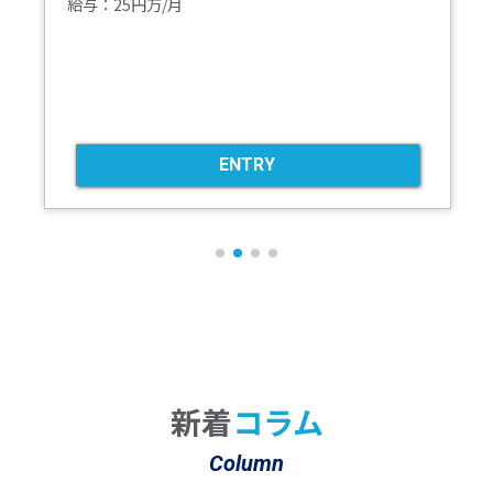
：25円万/月
業務内
入｜様
動のサ
勤務地
給与：2
ENTRY
新着
コラム
Column