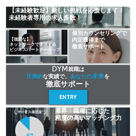
【未経験歓迎】新しい挑戦を応援します！
未経験者専用の求人多数！
個別カウンセリングで
内定獲得まで
【強固な】
ネットワークで実現する
徹底サポート
ビジネスパートナーシップ
DYM
就職は
未来
圧倒的
な実績で、
あなたの
を
徹底サポート
ENTRY
業界・職種に応じた
精度の高いマッチング力