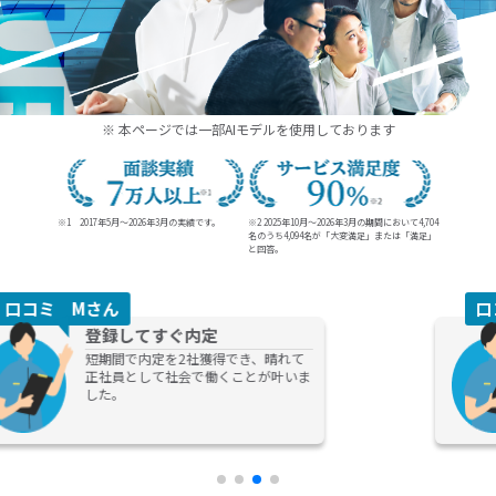
20代、30代の未経験からの就職、転職ならDYM就職
※ 本ページでは一部AIモデルを使用しております
※1 2017年5月～2026年3月の実績です。
※2 2025年10月～2026年3月の期間において4,704
名のうち
4,094名が「大変満足」または「満足」
と回答。
口コミ Dさん
キャリア相談
担当の方がとても熱心に話を聞いてく
れる方で、今後のキャリアプランなど
の提案までしてもらえてものすごく助
かりました！