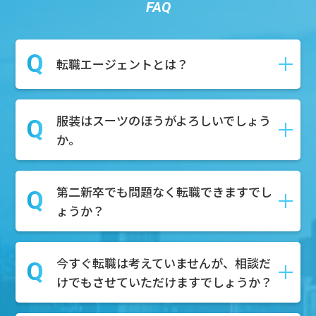
FAQ
転職エージェントとは？
服装はスーツのほうがよろしいでしょう
転職や就職の際に、求職者様が新しい仕
か。
事を見つけるためにサポートしてくれる
就活のプロのことです。
求人紹介や面接対策、さらには履歴書・
第二新卒でも問題なく転職できますでし
私服で構いません！お気軽にご参加くだ
職務経歴書の作成など、就活に関わる作
ょうか？
さい。
業全般をサポートいたします。
今すぐ転職は考えていませんが、相談だ
もちろん可能でございます。第二新卒を
けでもさせていただけますでしょうか？
積極的に採用している企業様も多数ござ
いますので、転職市場での需要はござい