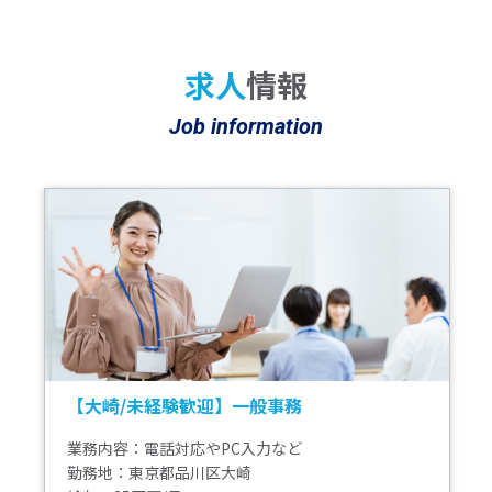
求人
情報
Job information
崎/未経験歓迎】一般事務
【海
験◎
内容：電話対応やPC入力など
年休1
地：東京都品川区大崎