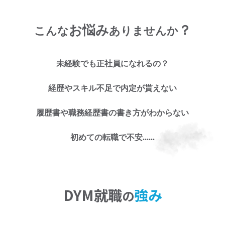
お悩み
？
こんな
ありませんか
未経験でも正社員になれるの？
お仕事探しのお悩み
経歴やスキル不足で内定が貰えない
に
履歴書や職務経歴書の書き方がわからない
お任せくださ
初めての転職で不安......
い!
DYM就職
強み
の