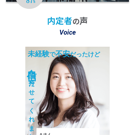
※2 22025年10月～2026年3月の期間において
4,704名のうち4,094名が「大変満足」または「満足」と回答。
内定者
声
の
Voice
未経験
不安
で
だったけど
自信
を持たせてくれました！
Aさん