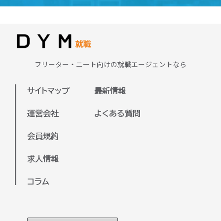
求める重要なスキルです。さらに、専門
ラインで面談を実施いたします。
学校で学んだ知識を活かせる分野もある
またDYM就職が保有している求人は全国
ため、興味や強みを活かせる職種に出会
対応しておりますので、地方の方の就職
える可能性が高いです。
支援も可能でございます。
まずは、ご自身が興味のある業界や、今
フリーター・ニート向けの就職エージェントなら
ぜひお気軽にご参加ください。
後チャレンジしたい分野を明確にするこ
とで、より適した求人を見つけやすくな
サイトマップ
最新情報
ります。弊社のキャリアアドバイザーと
一緒に、希望や目標を整理しながら進め
運営会社
よくある質問
ていくのもおすすめです。
会員規約
キャリアアドバイザーと面談していただ
いた上で、あなたに合った企業をご紹介
求人情報
させていただきます！
コラム