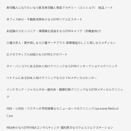
寿司職人になりたいなら東京寿司職人育成アカデミー（スシショク）
就活ノート
オフィス仲介・不動産売買仲介ならDYMリアルエステート
未経験からエンジニア・事務職を目指すならDYMキャリア（求職者向け）
介護の求人・案件探しなら介護サーチプラス
医療福祉のしごと探しならメディルン
エグゼクティブ人材紹介ならDYMエグゼパート
タイ・バンコクにある日本人向けクリニックならDYMインターナショナルクリニック
ベトナムにある日本人向けクリニックならＤＹＭメディカルセンター
インドネシア・ジャカルタの一般外来・健康診断クリニックならDYMメディカルクリニッ
ク
内科・小児科・ワクチンの予防接種ならニューヨークのクリニックJapanese Medical
Care
M&A仲介ならDYM M&Aコンサルティング
福利厚生ならウェルフェアステーション