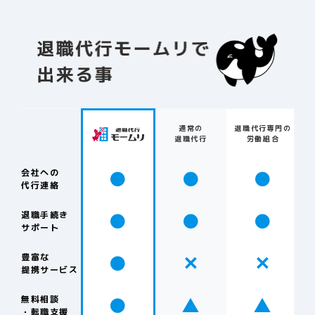
通常の
退職代行専門の
退職代行
労働組合
●
●
●
会社への
代行連絡
●
●
●
退職手続き
サポート
●
✕
✕
豊富な
提携サービス
●
▲
▲
無料相談
・転職支援