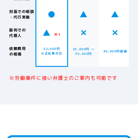
●
▲
▲
対面での相談
・代行実施
▲
✕
✕
裁判での
※1
代理人
依頼費用
22,000円
25,000円 〜
30,000円前後
※正社員の方
の相場
50,000円
※労働事件に強い弁護士のご案内も可能です