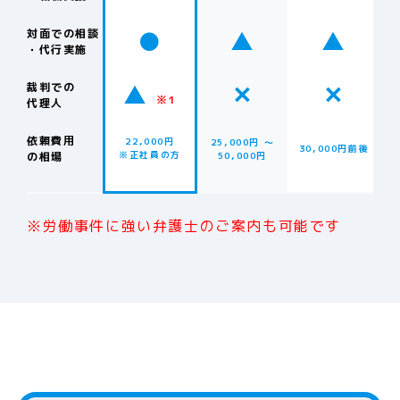
●
▲
▲
対面での相談
・代行実施
▲
✕
✕
裁判での
※1
代理人
依頼費用
22,000円
25,000円 〜
30,000円前後
※正社員の方
の相場
50,000円
※労働事件に強い弁護士のご案内も可能です