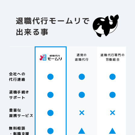
通常の
退職代行専門の
退職代行
労働組合
●
●
●
会社への
代行連絡
●
●
●
退職手続き
サポート
●
✕
✕
豊富な
提携サービス
●
▲
▲
無料相談
・転職支援