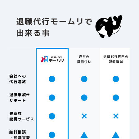
通常の
退職代行専門の
退職代行
労働組合
●
●
●
会社への
代行連絡
●
●
●
退職手続き
サポート
●
✕
✕
豊富な
提携サービス
●
▲
▲
無料相談
・転職支援