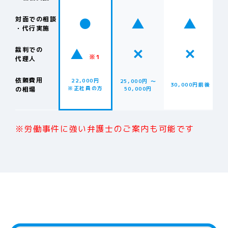
●
▲
▲
対面での相談
・代行実施
▲
✕
✕
裁判での
※1
代理人
依頼費用
22,000円
25,000円 〜
30,000円前後
※正社員の方
の相場
50,000円
※労働事件に強い弁護士のご案内も可能です