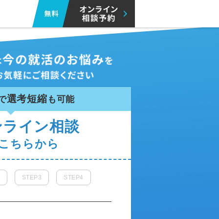
選考短縮
で
も可能
ンライン相談
こちらから
STEP3
STEP4