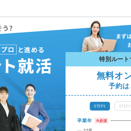
特別ルート
無料オ
予約は
STEP1
STEP2
卒業年
※必須
27卒