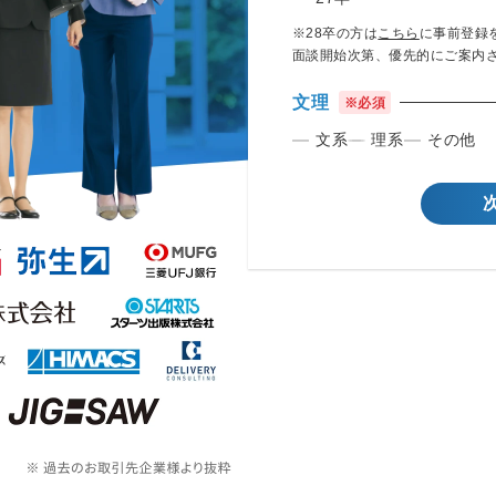
※28卒の方は
こちら
に事前登録
面談開始次第、優先的にご案内
文理
※必須
文系
理系
その他