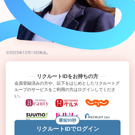
リクルートIDをお持ちの方
会員登録済みの方や、以下をはじめとしたリクルートグ
ループのサービスをご利用の方はログインしてくださ
い。
最短90秒
リクルートIDでログイン