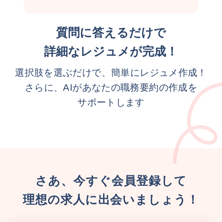
質問に答えるだけで
詳細なレジュメが完成！
選択肢を選ぶだけで、簡単にレジュメ作成！
さらに、AIがあなたの職務要約の作成を
サポートします
さあ、今すぐ会員登録して
理想の求人に出会いましょう！