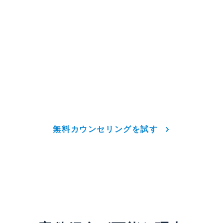
\ 自宅からオンラインで好きな時間に予約 /
Webマーケティングが
あなたに合っているか診断
「自分にできるか不安...」
「どんな働き方かイメージがわかない...」
そんな方のために何でも相談できる
無料カウンセリングを実施しています。
無料カウンセリングを試す