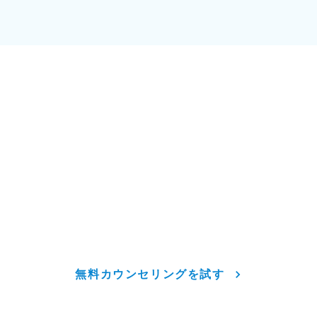
\ 自宅からオンラインで好きな時間に予約 /
Webマーケティングが
あなたに合っているか診断
「自分にできるか不安...」
「どんな働き方かイメージがわかない...」
そんな方のために何でも相談できる
無料カウンセリングを実施しています。
無料カウンセリングを試す