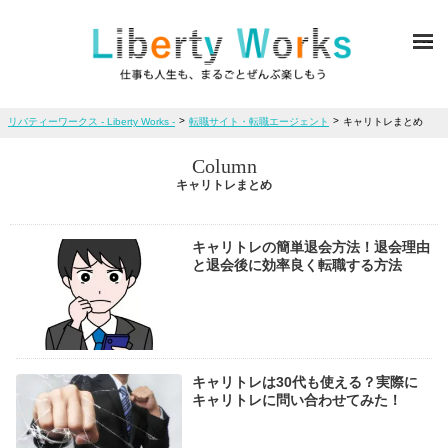
ME
>
>
リバティーワークス - Liberty Works -
転職サイト・転職エージェント
キャリトレまとめ
Column
キャリトレまとめ
キャリトレの簡単退会方法！退会理由
と退会後に効率良く転職する方法
キャリトレは30代も使える？実際に
キャリトレに問い合わせてみた！