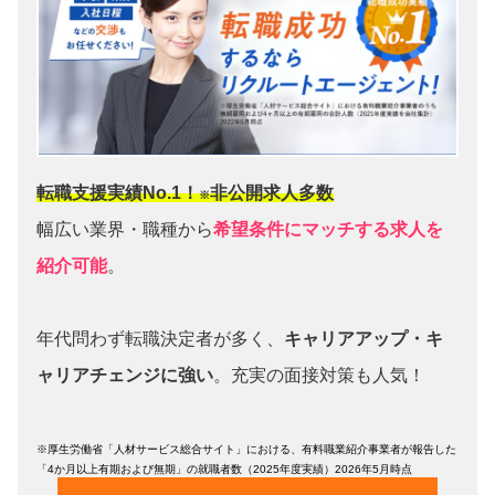
転職支援実績No.1！
非公開求人多数
※
幅広い業界・職種から
希望条件にマッチする求人を
紹介可能
。
年代問わず転職決定者が多く、
キャリアアップ・キ
ャリアチェンジに強い
。充実の面接対策も人気！
※厚生労働省「人材サービス総合サイト」における、有料職業紹介事業者が報告した
「4か月以上有期および無期」の就職者数（2025年度実績）2026年5月時点