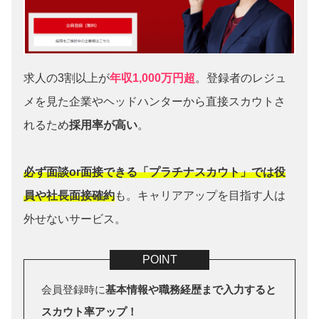
求人の3割以上が
年収1,000万円超
。登録者のレジュ
メを見た企業やヘッドハンターから直接スカウトさ
れるため
採用率が高い
。
必ず面談or面接できる「プラチナスカウト」では役
員や社長面接確約
も。キャリアアップを目指す人は
外せないサービス。
会員登録時に
基本情報や職務経歴まで入力すると
スカウト率アップ！