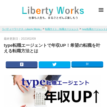
ME
>
>
リバティーワークス - Liberty Works -
転職サイト・転職エージェント
type転職エージェント
最終更新日：
2023/02/09
type転職エージェントで年収UP！希望の転職を叶
える転職方法とは
B!