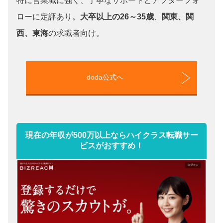
特に営業職に強く、丁寧なサポートとアフターフォ
ローに定評あり。
大卒以上の26～35歳
、
関東、関
西、東海
の求職者向け。
doda公式へ
現在の年収が500万以上ならハイクラス転職サー
ビスがおすすめ！