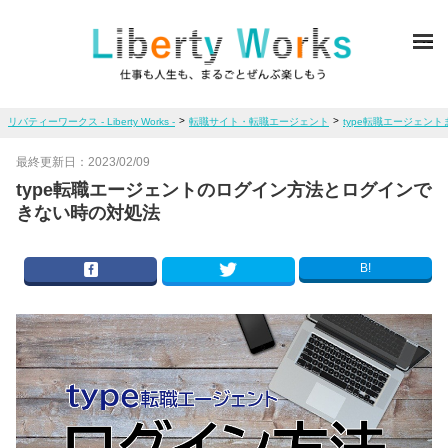
ME
>
>
リバティーワークス - Liberty Works -
転職サイト・転職エージェント
type転職エージェント
最終更新日：
2023/02/09
type転職エージェントのログイン方法とログインで
きない時の対処法
B!