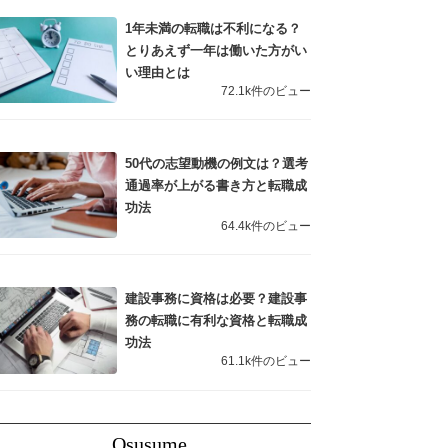
1年未満の転職は不利になる？
とりあえず一年は働いた方がい
い理由とは
72.1k件のビュー
50代の志望動機の例文は？選考
通過率が上がる書き方と転職成
功法
64.4k件のビュー
建設事務に資格は必要？建設事
務の転職に有利な資格と転職成
功法
61.1k件のビュー
Osusume