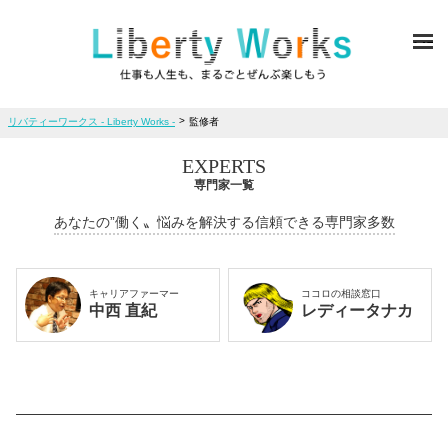
ME
>
リバティーワークス - Liberty Works -
監修者
EXPERTS
専門家一覧
あなたの”働く〟悩みを解決する信頼できる専門家多数
キャリアファーマー
ココロの相談窓口
中西 直紀
レディータナカ