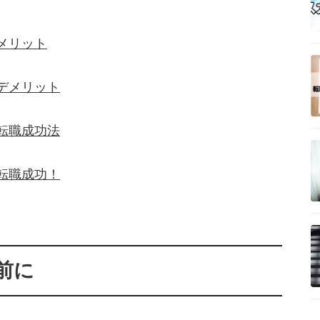
メリット
デメリット
転職成功法
転職成功！
前に