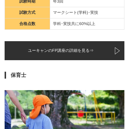
試験時期
年3回
試験方式
マークシート(学科)･実技
合格点数
学科･実技共に60%以上
ユーキャンのFP講座の詳細を見る⇒
保育士