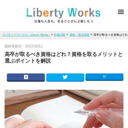
ME
>
>
>
リバティーワークス - Liberty Works -
転職活動
資格・通信講座
高卒が取るべき資格はどれ
最終更新日：
2022/10/11
高卒が取るべき資格はどれ？資格を取るメリットと
選ぶポイントを解説
B!