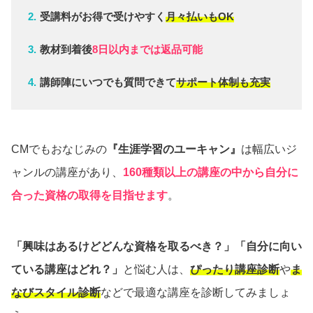
受講料がお得で受けやすく
月々払いもOK
教材到着後
8日以内までは返品可能
講師陣にいつでも質問できて
サポート体制も充実
CMでもおなじみの
『生涯学習のユーキャン』
は幅広いジ
ャンルの講座があり、
160種類以上の講座の中から自分に
合った資格の取得を目指せます
。
「興味はあるけどどんな資格を取るべき？」「自分に向い
ている講座はどれ？」
と悩む人は、
ぴったり講座診断
や
ま
なびスタイル診断
などで最適な講座を診断してみましょ