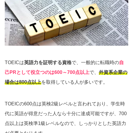
TOEICは
英語力を証明する資格
で、一般的に転職時の
自
己PRとして役立つのは600～700点以上
で、
外資系企業の
場合は800点以上
を取得している人が多いです。
TOEICの600点は英検2級レベルと言われており、学生時
代に英語が得意だった人なら十分に達成可能ですが、700
点以上は英検準1級レベルなので、しっかりとした英語力