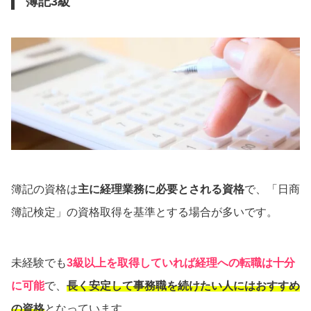
簿記3級
簿記の資格は
主に経理業務に必要とされる資格
で、「日商
簿記検定」の資格取得を基準とする場合が多いです。
未経験でも
3級以上を取得していれば経理への転職は十分
に可能
で、
長く安定して事務職を続けたい人にはおすすめ
の資格
となっています。