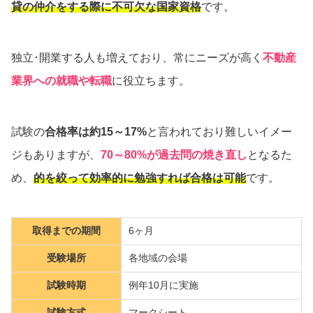
貸の仲介をする際に不可欠な国家資格
です。
独立･開業する人も増えており、常にニーズが高く
不動産
業界への就職や転職
に役立ちます。
試験の
合格率は約15～17%
と言われており難しいイメー
ジもありますが、
70～80%が過去問の焼き直し
となるた
め、
的を絞って効率的に勉強すれば合格は可能
です。
取得までの期間
6ヶ月
受験場所
各地域の会場
試験時期
例年10月に実施
試験方式
マークシート