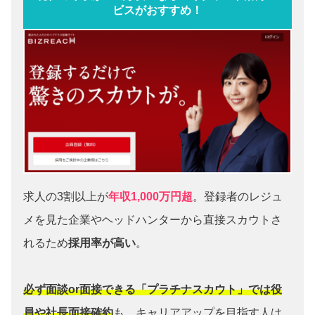
ビスがおすすめ！
求人の3割以上が
年収1,000万円超
。登録者のレジュ
メを見た企業やヘッドハンターから直接スカウトさ
れるため
採用率が高い
。
必ず面談or面接できる「プラチナスカウト」では役
員や社長面接確約
も。キャリアアップを目指す人は