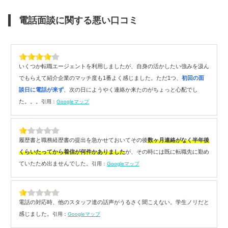
電話面談に関する悪い口コミ
いくつか転職エージェントを利用しましたが、自身の活かしたい強みを汲ん
でもらえて紹介企業のマッチ度も1番よく感じました。ただ1つ、
初回の面
談日に電話が来ず
、次の日にようやく連絡か来たのがちょっと心配でし
た。。。
引用：
Googleマップ
履歴書と職務経歴書の提出を急かせておいてその後
数ヶ月連絡がなく半年後
くらいたってから着信が何件かありました
が、その時には既に転職先に勤め
ていたため出ませんでした。
引用：
Googleマップ
電話の対応時、他のスタッフ達の話声がうるさく聞こえない。学生ノリだと
感じました。
引用：
Googleマップ