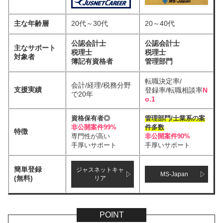
主な年齢層
20代～30代
20～40代
公認会計士
公認会計士
主なサポート
税理士
税理士
対象者
簿記有資格者
管理部門
転職決定率/
会計/経理/税務分野
支援実績
登録率/転職相談率
N
で20年
o.1
資格保有者◎
管理部門/士業系の案
非公開案件99%
件多数
特徴
専門性が高い
非公開案件90%
手厚いサポート
手厚いサポート
簡単登録
ジャスネットキャ
MS-Japan
(無料)
リア