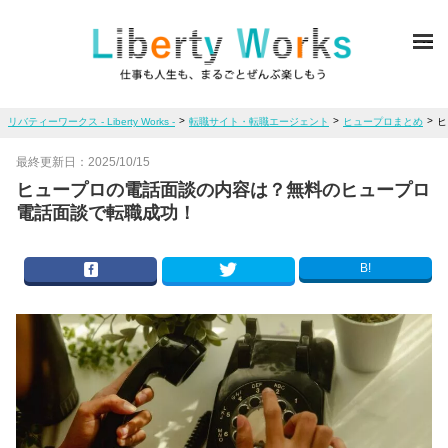
ME
>
>
>
リバティーワークス - Liberty Works -
転職サイト・転職エージェント
ヒュープロまとめ
ヒ
最終更新日：
2025/10/15
ヒュープロの電話面談の内容は？無料のヒュープロ
電話面談で転職成功！
B!