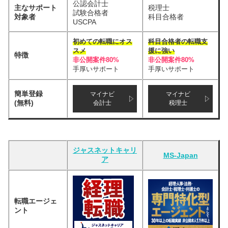
公認会計士
主なサポート
税理士
試験合格者
対象者
科目合格者
USCPA
初めての転職にオス
科目合格者の転職支
スメ
援に強い
特徴
非公開案件80%
非公開案件80%
手厚いサポート
手厚いサポート
簡単登録
マイナビ
マイナビ
(無料)
会計士
税理士
ジャスネットキャリ
MS-Japan
ア
転職エージェ
ント