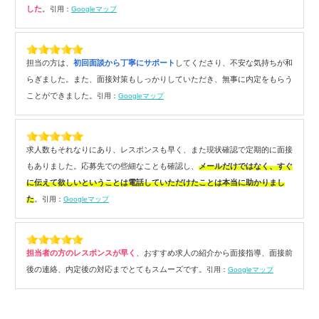
した
。
引用：
Googleマップ
担当の方は、
初回面談から丁寧にサポート
してくださり、不安な気持ちが和
らぎました。また、面接対策もしっかりしていただき、無事に内定をもらう
ことができました。
引用：
Googleマップ
求人数もそれなりにあり、レスポンスも早く、また現状確認で定期的に面接
もありました。応募先での些細なことも確認し、
メールだけではなく、すぐ
に伝えて欲しいということは電話していただけたことは本当に助かりまし
た
。
引用：
Googleマップ
担当者の方のレスポンスが早く
、おすすめ求人の紹介から面接指導、面接前
後の連絡、内定後の対応までとてもスムーズです。
引用：
Googleマップ