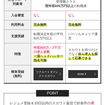
管理職クラス
対象者
現年収600万円以上
の転職者
入会審査
なし
なし
利用料金
完全無料
完全無料
転職決定年収の平均
パーソルキャリア運
支援実績
925万円以上
営
年収800万～2千万
スカウトを待つだけ
の求人多数
特徴
でなく
自ら求人を探
一流ヘッドハンター
して応募できる
指名可能
簡単登録
リクルートダイレ
doda X
(無料)
クトスカウト
レジュメ登録＆10日以内のスカウト返信で好条件の
求