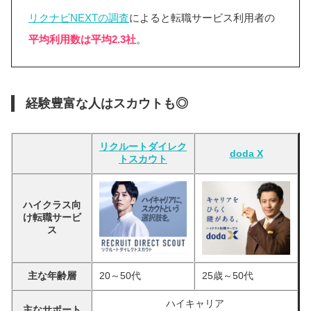
リクナビNEXTの調査
によると転職サービス利用者の
平均利用数は平均2.3社
。
経験豊富な人はスカウトも◎
リクルートダイレク
doda X
トスカウト
ハイクラス向
け転職サービ
ス
主な年齢層
20～50代
25歳～50代
ハイキャリア
主なサポート