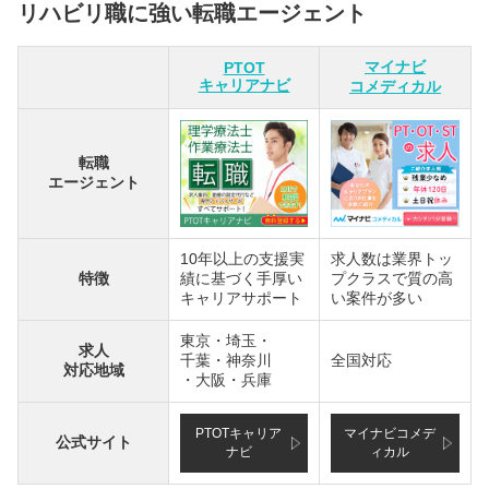
リハビリ職に強い転職エージェント
マイナビ
PTOT
キャリアナビ
コメディカル
転職
エージェント
10年以上の支援実
求人数は業界トッ
特徴
績に基づく手厚い
プクラスで質の高
キャリアサポート
い案件が多い
東京・埼玉・
求人
千葉・神奈川
全国対応
対応地域
・大阪・兵庫
PTOTキャリア
マイナビコメデ
公式サイト
ナビ
ィカル