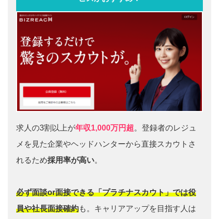
求人の3割以上が
年収1,000万円超
。登録者のレジュ
メを見た企業やヘッドハンターから直接スカウトさ
れるため
採用率が高い
。
必ず面談or面接できる「プラチナスカウト」では役
員や社長面接確約
も。キャリアアップを目指す人は