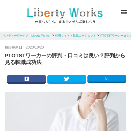
ME
>
>
リバティーワークス - Liberty Works -
転職サイト・転職エージェント
PTOTSTワーカーまと
最終更新日：
2023/10/20
PTOTSTワーカーの評判・口コミは良い？評判から
見る転職成功法
B!