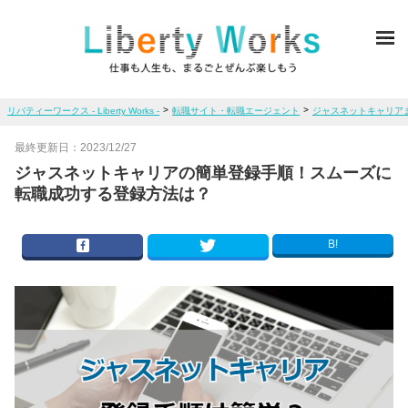
ME
>
>
リバティーワークス - Liberty Works -
転職サイト・転職エージェント
ジャスネットキャリア
最終更新日：
2023/12/27
ジャスネットキャリアの簡単登録手順！スムーズに
転職成功する登録方法は？
B!