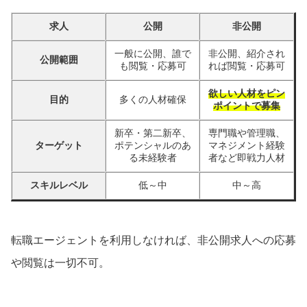
求人
公開
非公開
一般に公開、誰で
非公開、紹介され
公開範囲
も閲覧・応募可
れば閲覧・応募可
欲しい人材をピン
目的
多くの人材確保
ポイントで募集
新卒・第二新卒、
専門職や管理職、
ターゲット
ポテンシャルのあ
マネジメント経験
る未経験者
者など即戦力人材
スキルレベル
低～中
中～高
転職エージェントを利用しなければ、非公開求人への応募
や閲覧は一切不可。