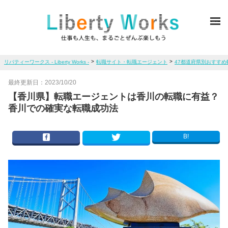
ME
>
>
リバティーワークス - Liberty Works -
転職サイト・転職エージェント
47都道府県別おすす
最終更新日：
2023/10/20
【香川県】転職エージェントは香川の転職に有益？
香川での確実な転職成功法
B!