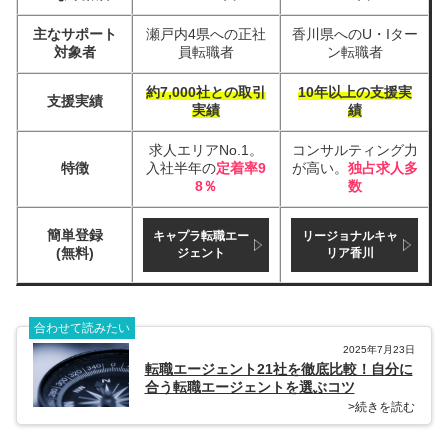
主なサポート
瀬戸内4県への正社
香川県へのU・Iター
対象者
員転職者
ン転職者
約7,000社との取引
10年以上の支援実
支援実績
実績
績
求人エリアNo.1。
コンサルティング力
特徴
入社半年の
定着率9
が高い。
独占求人多
8％
数
簡単登録
キャプラ転職エー
リージョナルキャ
(無料)
ジェント
リア香川
合わせて読みたい
2025年7月23日
転職エージェント21社を徹底比較！自分に
合う転職エージェントを選ぶコツ
>続きを読む