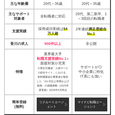
主な年齢層
20代～35歳
20代～35歳
主なサポート
20代、第二新卒、1
全転職者に対応
対象者
～3回目の転職者
採用成功実績は
54
2年連続
満足度総合
支援実績
万人超
No.1
香川の求人
900件以上
非公開
業界最大手
転職支援実績No.1
※
面接対策が充実
サポートが◎
※厚生労働省「人材サービ
特徴
中小企業に特化
ス総合サイト」における、
IT系にも強い
有料職業紹介事業者が報告
した「4か月以上有期および
無期」の就職者数（2025年
度実績）2026年5月時点
簡単登録
リクルートエージ
マイナビ転職エー
(無料)
ェント
ジェント