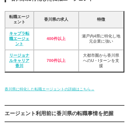
転職エージ
香川県の求人
特徴
ェント
キャプラ転
瀬戸内4県に特化し地
職エージェ
400件以上
元企業に強い
ント
リージョナ
大都市圏から香川県
ルキャリア
700件以上
へのU・Iターンを支
香川
援
香川県に特化した転職エージェントの詳細はこちら→
エージェント利用前に香川県の転職事情を把握