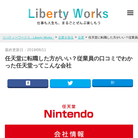
ME
>
>
>
リバティーワークス - Liberty Works -
企業を知る
企業
任天堂に転職した方がいい？従業員
最終更新日：
2019/06/11
任天堂に転職した方がいい？従業員の口コミでわか
った任天堂ってこんな会社
B!