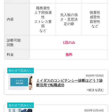
職務適性
上下関係適
慎重性
先入観の強
性
感受性
内容
さ・意思決
ストレス要
親密性
定の癖
因
など
など
診断可能
1回のみ
回数
料金
無料
合わせて読みたい
2025年7月28日
ミイダスのコンピテンシー診断はどう？診
断活用で転職成功
>続きを読む
合わせて読みたい
2023年12月14日