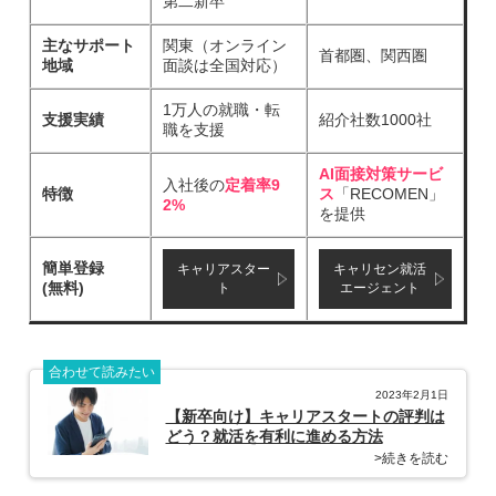
第二新卒
主なサポート
関東（オンライン
首都圏、関西圏
地域
面談は全国対応）
1万人の就職・転
支援実績
紹介社数1000社
職を支援
AI面接対策サービ
入社後の
定着率9
特徴
ス
「RECOMEN」
2%
を提供
簡単登録
キャリアスター
キャリセン就活
(無料)
ト
エージェント
合わせて読みたい
2023年2月1日
【新卒向け】キャリアスタートの評判は
どう？就活を有利に進める方法
>続きを読む