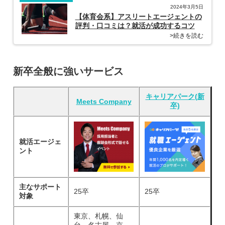
2024年3月5日
【体育会系】アスリートエージェントの
評判・口コミは？就活が成功するコツ
>続きを読む
新卒全般に強いサービス
キャリアパーク(新
Meets Company
卒)
就活エージェ
ント
主なサポート
25卒
25卒
対象
東京、札幌、仙