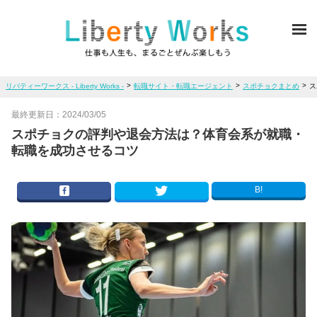
ME
>
>
>
リバティーワークス - Liberty Works -
転職サイト・転職エージェント
スポチョクまとめ
ス
最終更新日：
2024/03/05
スポチョクの評判や退会方法は？体育会系が就職・
転職を成功させるコツ
B!