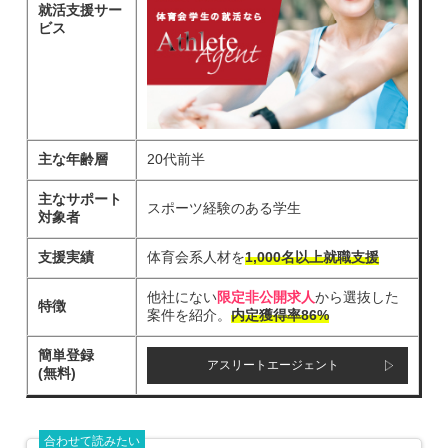
就活支援サー
ビス
主な年齢層
20代前半
主なサポート
スポーツ経験のある学生
対象者
支援実績
体育会系人材を
1,000名以上就職支援
他社にない
限定非公開求人
から選抜した
特徴
案件を紹介。
内定獲得率86%
簡単登録
アスリートエージェント
(無料)
合わせて読みたい