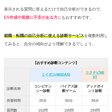
表示される質問に答えるだけで自己分析ができるので、
ES作成や面接に不安がある方
にもおすすめです。
就職・転職の自己分析に使える診断サービス
を複数利用し
てみると、自分の傾向がより理解できるでしょう。
【おすすめ診断コンテンツ】
リクナビNE
ミイダス(MIIDAS)
XT
コンピテン
バイアス診
グッドポイ
診断名称
シー診断
断ゲーム
ント診断
所要時間
25分
60分
30分
質問数
152問
105問
293問