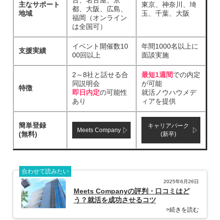
台、名古屋、京
主なサポート
東京、神奈川、埼
都、大阪、広島、
地域
玉、千葉、大阪
福岡（オンライン
は全国可）
イベント開催数10
年間1000名以上に
支援実績
00回以上
面談実施
2～8社と話せる合
最短1週間
での内定
同説明会
が可能
特徴
即日内定
の可能性
就活ノウハウメデ
あり
ィアを提供
簡単登録
キャリアパーク
Meets Company
(無料)
(新卒)
合わせて読みたい
2025年6月26日
Meets Companyの評判・口コミはど
う？就活を成功させるコツ
>続きを読む