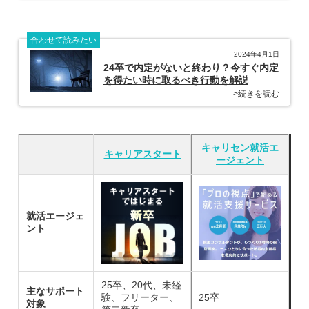
合わせて読みたい
2024年4月1日
24卒で内定がないと終わり？今すぐ内定
を得たい時に取るべき行動を解説
>続きを読む
キャリセン就活エ
キャリアスタート
ージェント
就活エージェ
ント
25卒、20代、未経
主なサポート
験、フリーター、
25卒
対象