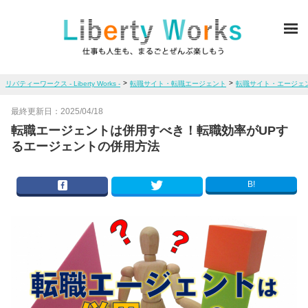
ME
>
>
リバティーワークス - Liberty Works -
転職サイト・転職エージェント
転職サイト・エージェ
最終更新日：
2025/04/18
転職エージェントは併用すべき！転職効率がUPす
るエージェントの併用方法
B!