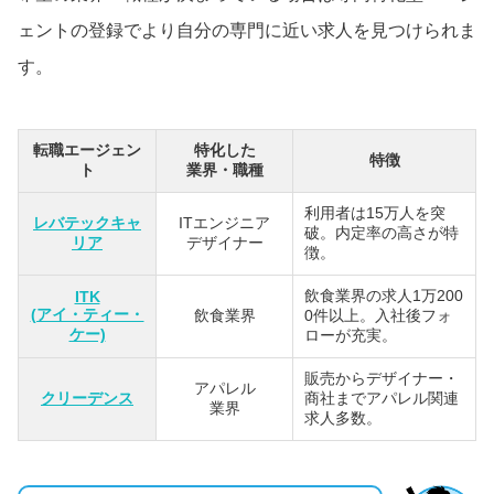
ェントの登録でより自分の専門に近い求人を見つけられま
す。
転職エージェン
特化した
特徴
ト
業界・職種
利用者は15万人を突
レバテックキャ
ITエンジニア
破。内定率の高さが特
リア
デザイナー
徴。
飲食業界の求人1万200
ITK
(アイ・ティー・
飲食業界
0件以上。入社後フォ
ケー)
ローが充実。
販売からデザイナー・
アパレル
クリーデンス
商社までアパレル関連
業界
求人多数。