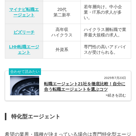
若年層向け。中小企
マイナビ転職エ
20代
業・IT系の求人が多
ージェント
第二新卒
い。
高年収
ハイクラス層転職で業
ビズリーチ
ハイクラス
界最大規模の求人。
LHH転職エージ
専門性の高いアドバイ
外資系
ェント
スが受けられる。
合わせて読みたい
2025年7月23日
転職エージェント21社を徹底比較！自分に
合う転職エージェントを選ぶコツ
>続きを読む
特化型エージェント
希望の業界・職種が決まっている場合は専門特化型エージ