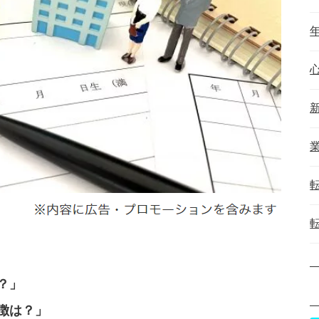
？」
徴は？」