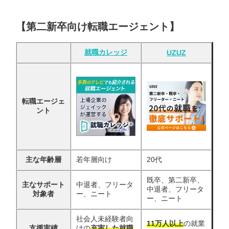
【第二新卒向け転職エージェント】
就職カレッジ
UZUZ
転職エージェ
ント
主な年齢層
若年層向け
20代
既卒、第二新卒、
主なサポート
中退者、フリータ
中退者、フリータ
対象者
ー、ニート
ー、ニート
社会人未経験者向
11万人以上
の就業
支援実績
けの
充実した就職