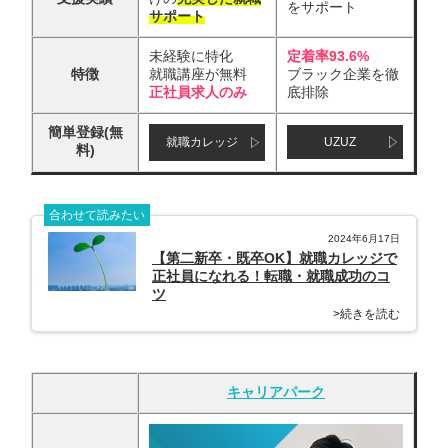
をサポート
サポート
未経験に特化
定着率93.6%
特徴
就職講座が無料
ブラック企業を徹
正社員求人のみ
底排除
簡単登録(無
就職カレッジ
UZUZ
料)
合わせて読みたい
2024年6月17日
【第二新卒・既卒OK】就職カレッジで
正社員になれる！転職・就職成功のコ
ツ
>続きを読む
キャリアパーク