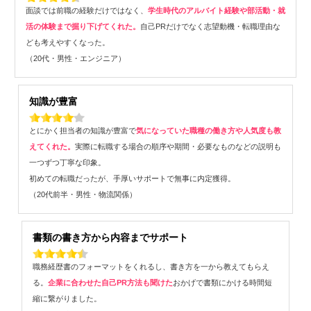
面談では前職の経験だけではなく、
学生時代のアルバイト経験や部活動・就
活の体験まで掘り下げてくれた。
自己PRだけでなく志望動機・転職理由な
ども考えやすくなった。
（20代・男性・エンジニア）
知識が豊富
とにかく担当者の知識が豊富で
気になっていた職種の働き方や人気度も教
えてくれた。
実際に転職する場合の順序や期間・必要なものなどの説明も
一つずつ丁寧な印象。
初めての転職だったが、手厚いサポートで無事に内定獲得。
（20代前半・男性・物流関係）
書類の書き方から内容までサポート
職務経歴書のフォーマットをくれるし、書き方を一から教えてもらえ
る。
企業に合わせた自己PR方法も聞けた
おかげで書類にかける時間短
縮に繋がりました。