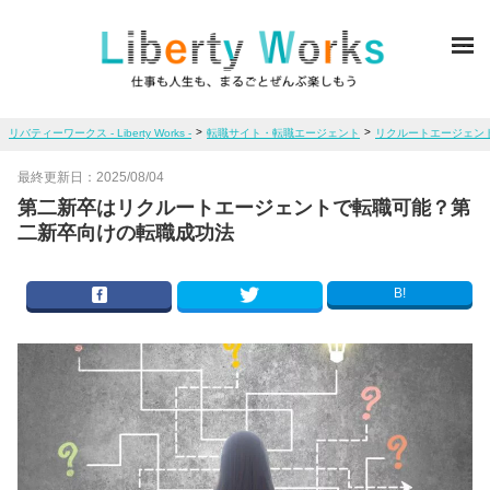
ME
>
>
リバティーワークス - Liberty Works -
転職サイト・転職エージェント
リクルートエージェン
最終更新日：
2025/08/04
第二新卒はリクルートエージェントで転職可能？第
二新卒向けの転職成功法
B!