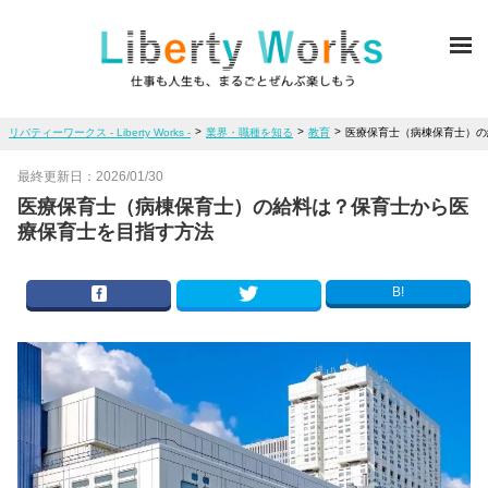
ME
>
>
>
リバティーワークス - Liberty Works -
業界・職種を知る
教育
医療保育士（病棟保育士）の
最終更新日：
2026/01/30
医療保育士（病棟保育士）の給料は？保育士から医
療保育士を目指す方法
B!