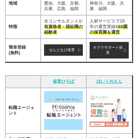
地域
愛知、大阪、京都、
神奈川、大阪、兵
兵庫、広島、福岡
庫、福岡
全コンサルタントが
人材サービスで18
特徴
有資格者・福祉職の
年の運営実績&
65園
経験者
の保育園を運営
簡単登録
キララサポート保
せんとなび保育
(無料)
育
保育ひろば
ほいくのえん
転職エージェ
ント