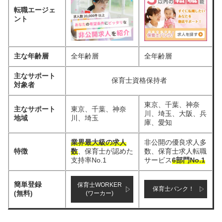
転職エージェ
ント
主な年齢層
全年齢層
全年齢層
主なサポート
保育士資格保持者
対象者
東京、千葉、神奈
主なサポート
東京、千葉、神奈
川、埼玉、大阪、兵
地域
川、埼玉
庫、愛知
業界最大級の求人
非公開の優良求人多
特徴
数
、保育士が認めた
数、保育士求人転職
支持率No.1
サービス
6部門No.1
簡単登録
保育士WORKER
保育士バンク！
(無料)
(ワーカー)