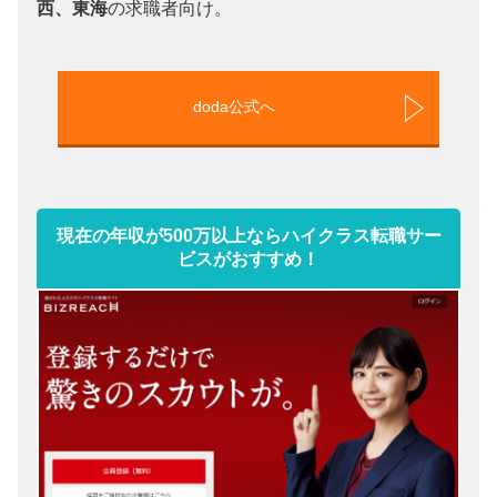
西、東海
の求職者向け。
doda公式へ
現在の年収が500万以上ならハイクラス転職サー
ビスがおすすめ！