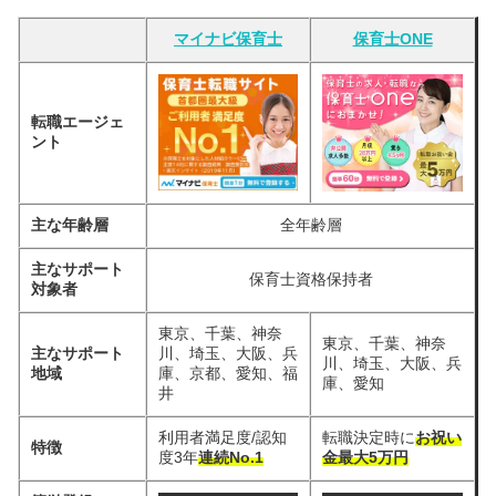
マイナビ保育士
保育士ONE
転職エージェ
ント
主な年齢層
全年齢層
主なサポート
保育士資格保持者
対象者
東京、千葉、神奈
東京、千葉、神奈
主なサポート
川、埼玉、大阪、兵
川、埼玉、大阪、兵
地域
庫、京都、愛知、福
庫、愛知
井
利用者満足度/認知
転職決定時に
お祝い
特徴
度3年
連続No.1
金最大5万円