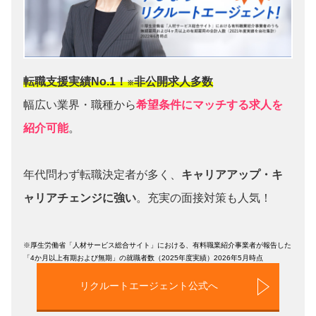
転職支援実績No.1！
非公開求人多数
※
幅広い業界・職種から
希望条件にマッチする求人を
紹介可能
。
年代問わず転職決定者が多く、
キャリアアップ・キ
ャリアチェンジに強い
。充実の面接対策も人気！
※厚生労働省「人材サービス総合サイト」における、有料職業紹介事業者が報告した
「4か月以上有期および無期」の就職者数（2025年度実績）2026年5月時点
リクルートエージェント公式へ