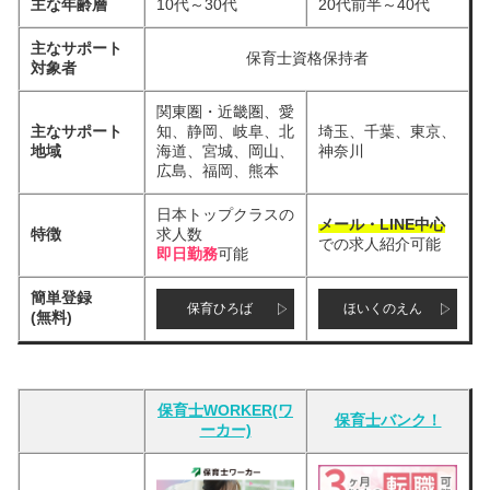
主な年齢層
10代～30代
20代前半～40代
主なサポート
保育士資格保持者
対象者
関東圏・近畿圏、愛
主なサポート
知、静岡、岐阜、北
埼玉、千葉、東京、
地域
海道、宮城、岡山、
神奈川
広島、福岡、熊本
日本トップクラスの
メール・LINE中心
特徴
求人数
での求人紹介可能
即日勤務
可能
簡単登録
保育ひろば
ほいくのえん
(無料)
保育士WORKER(ワ
保育士バンク！
ーカー)