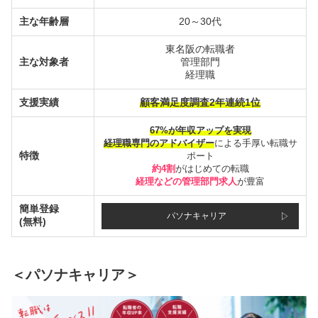
主な年齢層
20～30代
東名阪の転職者
主な対象者
管理部門
経理職
支援実績
顧客満足度調査2年連続1位
67%が年収アップを実現
経理職専門のアドバイザー
による手厚い転職サ
特徴
ポート
約4割
がはじめての転職
経理などの管理部門求人
が豊富
簡単登録
パソナキャリア
(無料)
＜パソナキャリア＞