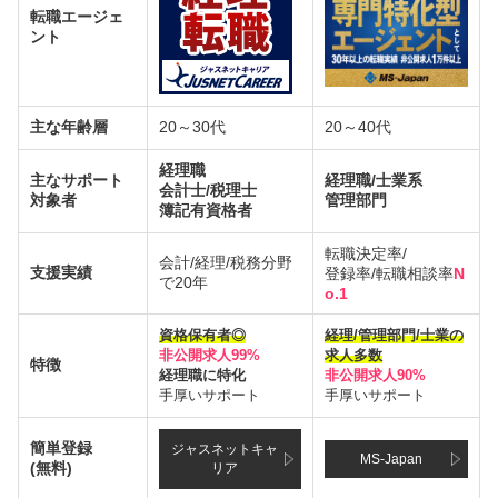
転職エージェ
ント
主な年齢層
20～30代
20～40代
経理職
主なサポート
経理職/士業系
会計士/税理士
対象者
管理部門
簿記有資格者
転職決定率/
会計/経理/税務分野
支援実績
登録率/転職相談率
N
で20年
o.1
資格保有者◎
経理/管理部門/士業の
非公開求人99%
求人多数
特徴
経理職に特化
非公開求人90%
手厚いサポート
手厚いサポート
簡単登録
ジャスネットキャ
MS-Japan
(無料)
リア