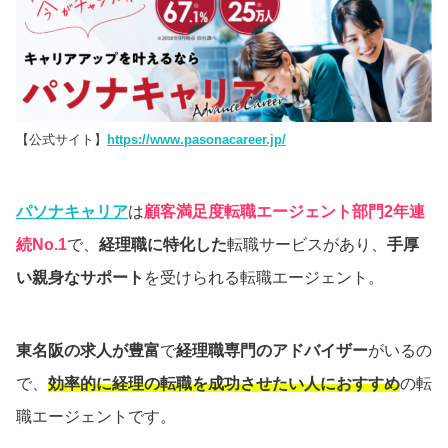
【公式サイト】
https://www.pasonacareer.jp/
パソナキャリア
は
顧客満足度転職エージェント部門2年連
続No.1
で、
経理職に特化した
転職サービスがあり、
手厚
い親身なサポート
を受けられる転職エージェント。
東名阪の求人が豊富
で
経理職専門のアドバイザー
がいるの
で、
効率的に経理の転職を成功させたい人におすすめ
の転
職エージェントです。