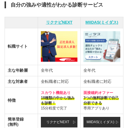
自分の強みや適性がわかる診断サービス
リクナビNEXT
MIIDAS(ミイダス)
転職サイト
主な年齢層
全年代
全年代
主な対象者
全転職者に対応
全転職者に対応
スカウト機能あり
面接確約オファー
18種類の中から強み
3つの無料診断で自己
特徴
を診断！
分析できる
15分程度で完了
専用アプリあり
簡単登録
リクナビNEXT
MIIDAS(ミイダス)
(無料)