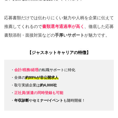
応募書類だけでは伝わりにくい魅力や人柄を企業に伝えて
推薦してくれるので
書類選考通過率が高く
、徹底した応募
書類添削・面接対策などの
手厚いサポート
が魅力です。
【ジャスネットキャリアの特徴】
・
会計/税務/経理
の転職サポートに特化
・全体の
約99%が非公開求人
・取引実績企業は
約4,000社
・
正社員/派遣の同時登録も可能
・
年収診断
や
セミナー/イベント
も随時開催！