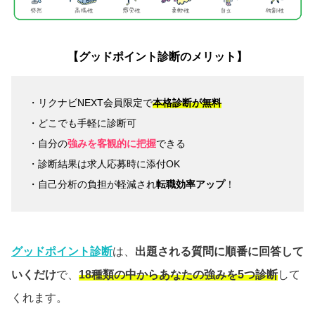
【グッドポイント診断のメリット】
・リクナビNEXT会員限定で
本格診断が無料
・どこでも手軽に診断可
・自分の
強みを客観的に把握
できる
・診断結果は求人応募時に添付OK
・自己分析の負担が軽減され
転職効率アップ
！
グッドポイント診断
は、
出題される質問に順番に回答して
いくだけ
で、
18種類の中からあなたの強みを5つ診断
して
くれます。