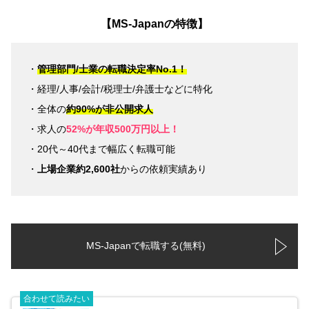
【MS-Japanの特徴】
・
管理部門/士業の転職決定率No.1！
・経理/人事/会計/税理士/弁護士などに特化
・全体の
約90%が非公開求人
・求人の
52%が年収500万円以上！
・20代～40代まで幅広く転職可能
・
上場企業約2,600社
からの依頼実績あり
MS-Japanで転職する(無料)
合わせて読みたい