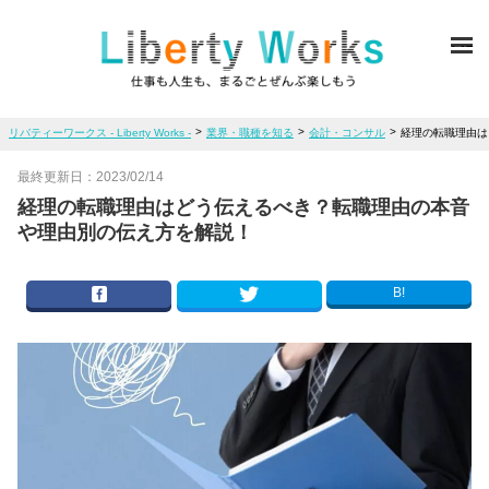
ME
>
>
>
リバティーワークス - Liberty Works -
業界・職種を知る
会計・コンサル
経理の転職理由は
最終更新日：
2023/02/14
経理の転職理由はどう伝えるべき？転職理由の本音
や理由別の伝え方を解説！
B!