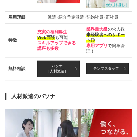
雇用形態
派遣･紹介予定派遣･契約社員･正社員
業界最大級
の求人数
充実の福利厚生
未経験者へのサポー
Web面談
も可能
特徴
ト◎
スキルアップできる
専用アプリ
で簡単管
講座も多数
理！
パソナ
無料相談
テンプスタッフ
［人材派遣］
人材派遣のパソナ