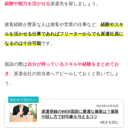
経験や能力を活かせる
派遣先を探しましょう。
接客経験が豊富な人は接客や営業の仕事など、
経験やスキ
ルを活かせる仕事であればフリーターからでも派遣社員に
なるのは十分可能
です。
面談の際は
自分が持っているスキルや経験をまとめてお
き
、派遣会社の担当者へアピールしておくと良いでしょ
う。
合わせて読みたい
2023年10月20日
派遣登録のWEB面談に最適な服装は？服装
や話し方で好印象を与えるコツ
>続きを読む