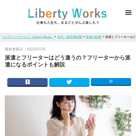
ME
>
>
>
リバティーワークス - Liberty Works -
年代・状況別転職
派遣の転職
派遣とフリーターはど
最終更新日：
2022/07/25
派遣とフリーターはどう違うの？フリーターから派
遣になるポイントも解説
B!