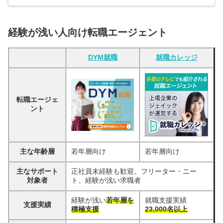
経験が浅い人向け転職エージェント
DYM就職
就職カレッジ
転職エージェ
ント
主な年齢層
若年層向け
若年層向け
主なサポート
正社員未経験も歓迎。フリーター・ニー
対象者
ト、経験が浅い求職者
経験が浅い
若年層を
就職支援実績
支援実績
積極支援
23,000名以上