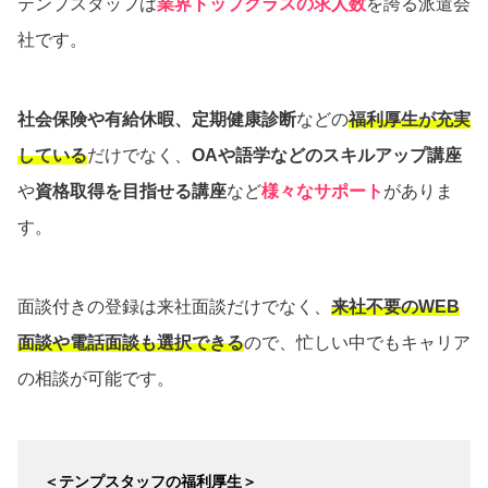
テンプスタッフは
業界トップクラスの求人数
を誇る派遣会
社です。
社会保険や有給休暇、定期健康診断
などの
福利厚生が充実
している
だけでなく、
OAや語学などのスキルアップ講座
や
資格取得を目指せる講座
など
様々なサポート
がありま
す。
面談付きの登録は来社面談だけでなく、
来社不要のWEB
面談や電話面談も選択できる
ので、忙しい中でもキャリア
の相談が可能です。
＜テンプスタッフの福利厚生＞