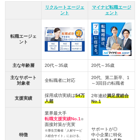
リクルートエージェ
マイナビ転職エージ
ント
ェント
転職エージェ
ント
主な年齢層
20代～35歳
20代～35歳
主なサポート
20代、第二新卒、1
全転職者に対応
対象者
～3回目の転職者
採用成功実績は
54万
2年連続
満足度総合
支援実績
人超
No.1
業界最大手
転職支援実績No.1
※
面接対策が充実
サポートが◎
※厚生労働省「人材サービ
特徴
中小企業に特化
ス総合サイト」における、