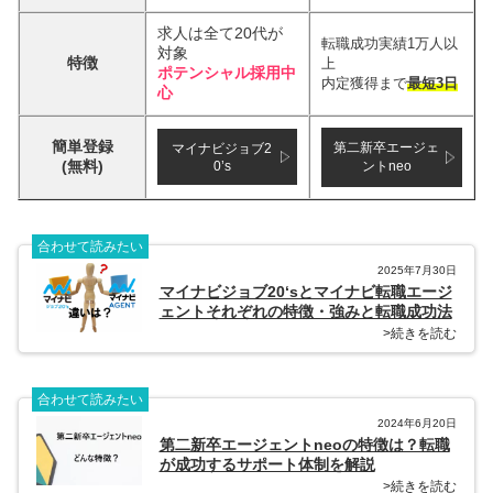
求人は全て20代が
転職成功実績1万人以
対象
特徴
上
ポテンシャル採用中
内定獲得まで
最短3日
心
簡単登録
第二新卒エージェ
マイナビジョブ2
(無料)
0’s
ントneo
合わせて読みたい
2025年7月30日
マイナビジョブ20‘sとマイナビ転職エージ
ェントそれぞれの特徴・強みと転職成功法
>続きを読む
合わせて読みたい
2024年6月20日
第二新卒エージェントneoの特徴は？転職
が成功するサポート体制を解説
>続きを読む