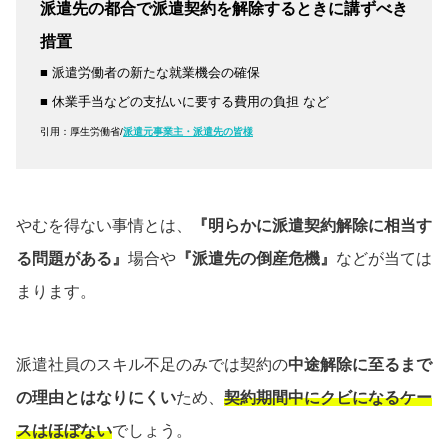
派遣先の都合で派遣契約を解除するときに講ずべき
措置
■ 派遣労働者の新たな就業機会の確保
■ 休業手当などの支払いに要する費用の負担 など
引用：厚生労働省/
派遣元事業主・派遣先の皆様
やむを得ない事情とは、
『明らかに派遣契約解除に相当す
る問題がある』
場合や
『派遣先の倒産危機』
などが当ては
まります。
派遣社員のスキル不足のみでは契約の
中途解除に至るまで
の理由とはなりにくい
ため、
契約期間中にクビになるケー
スはほぼない
でしょう。