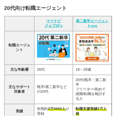
20代向け転職エージェント
マイナビ
第二新卒エージェン
ジョブ20’s
トneo
転職エージェ
ント
主な年齢層
20代
18～28歳
20代/既卒・第二新
卒
主なサポート
既卒/第二新卒など
フリーター/初めて
対象者
の20代
就職/転職を検討す
る人
年間約
3万4000人
が
転職支援実績2万人
実績
登録
超