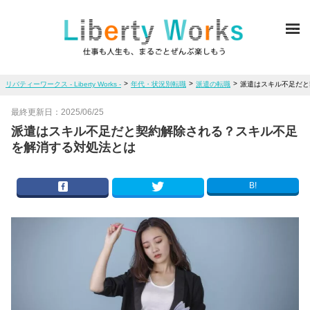
ME
>
>
>
リバティーワークス - Liberty Works -
年代・状況別転職
派遣の転職
派遣はスキル不足だと
最終更新日：
2025/06/25
派遣はスキル不足だと契約解除される？スキル不足
を解消する対処法とは
B!