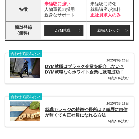
未経験に強い
未経験に特化
特徴
人物重視の採用
就職講座が無料
親身なサポート
正社員求人のみ
簡単登録
DYM就職
就職カレッジ
(無料)
合わせて読みたい
2025年6月26日
DYM就職はブラック企業を紹介しない？
DYM就職ならホワイト企業に就職成功！
>続きを読む
合わせて読みたい
2025年3月13日
就職カレッジの特徴や長所は？職歴に自信
が無くても正社員になれる方法
>続きを読む