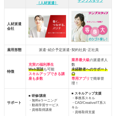
テンプスタッフ
［人材派遣］
人材派遣
会社
雇用形態
派遣･紹介予定派遣･契約社員･正社員
業界最大級
の派遣求人
充実の福利厚生
数
Web面談
も可能
未経験者へのサポート
特徴
スキルアップできる講
◎
座も多数
専用アプリ
で簡単管
理！
■ スキルアップ支援
■ 研修/講座
・事務系スキル
・無料eラーニング
サポート
・CAD/Creative/IT系ス
・動画学習サービス
キル
・資格取得講座
・資格取得支援