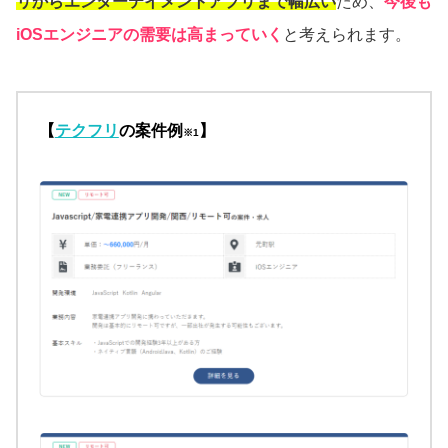
リからエンターテイメントアプリまで幅広い
ため、
今後も
iOSエンジニアの需要は高まっていく
と考えられます。
【
テクフリ
の案件例
】
※1