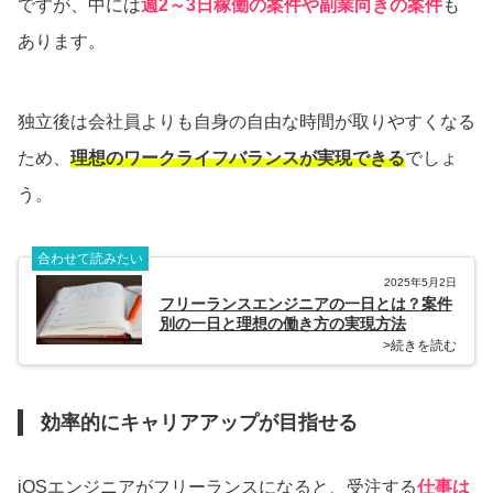
ですが、中には
週2～3日稼働の案件や副業向きの案件
も
あります。
独立後は会社員よりも自身の自由な時間が取りやすくなる
ため、
理想のワークライフバランスが実現できる
でしょ
う。
合わせて読みたい
2025年5月2日
フリーランスエンジニアの一日とは？案件
別の一日と理想の働き方の実現方法
>続きを読む
効率的にキャリアアップが目指せる
iOSエンジニアがフリーランスになると、受注する
仕事は