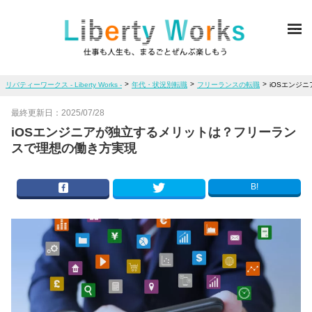
ME
>
>
>
リバティーワークス - Liberty Works -
年代・状況別転職
フリーランスの転職
iOSエンジ
最終更新日：
2025/07/28
iOSエンジニアが独立するメリットは？フリーラン
スで理想の働き方実現
B!