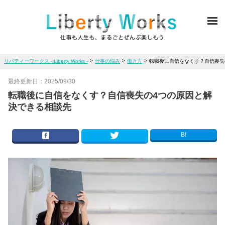
ME
>
>
>
リバティーワークス - Liberty Works -
仕事の悩み
働き方
転職後に自信をなくす？自信喪失
最終更新日：
2025/09/30
転職後に自信をなくす？自信喪失の4つの原因と解
決できる相談先
B!