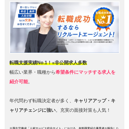
転職支援実績No.1！
非公開求人多数
※
幅広い業界・職種から
希望条件にマッチする求人を
紹介可能
。
年代問わず転職決定者が多く、
キャリアアップ・キ
ャリアチェンジに強い
。充実の面接対策も人気！
※厚生労働省「人材サービス総合サイト」における、有料職業紹介事業者が報告した