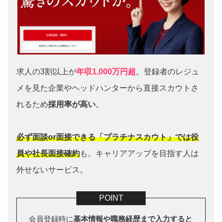
求人の3割以上が
年収1,000万円超
。登録者のレジュ
メを見た企業やヘッドハンターから直接スカウトさ
れるため
採用率が高い
。
必ず面談or面接できる「プラチナスカウト」では役
員や社長面接確約
も。キャリアアップを目指す人は
外せないサービス。
会員登録時に
基本情報や職務経歴まで入力すると