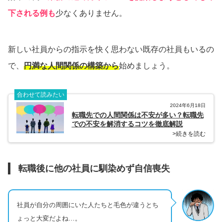
下される例も
少なくありません。
新しい社員からの指示を快く思わない既存の社員もいるの
で、
円満な人間関係の構築から
始めましょう。
合わせて読みたい
2024年6月18日
転職先での人間関係は不安が多い？転職先
での不安を解消するコツを徹底解説
>続きを読む
転職後に他の社員に馴染めず自信喪失
社員が自分の周囲にいた人たちと毛色が違うとち
ょっと大変だよね…。