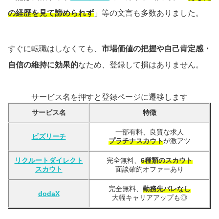
の経歴を見て諦められず
」等の文言も多数ありました。
すぐに転職はしなくても、
市場価値の把握や自己肯定感・
自信の維持に効果的
なため、登録して損はありません。
サービス名を押すと登録ページに遷移します
サービス名
特徴
一部有料、良質な求人
ビズリーチ
プラチナスカウト
が激アツ
リクルートダイレクト
完全無料、
6種類のスカウト
スカウト
面談確約オファーあり
完全無料、
勤務先バレなし
dodaX
大幅キャリアアップも◎