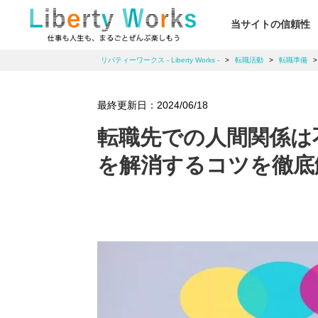
当サイトの信頼性
リバティーワークス - Liberty Works -
>
転職活動
>
転職準備
最終更新日：
2024/06/18
転職先での人間関係は
を解消するコツを徹底