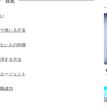
目次
い
で感じる不安
ない人の特徴
消する方法
エージェント
職成功