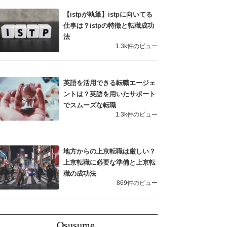
【istpが執筆】istpに向いてる
仕事は？istpの特徴と転職成功
法
1.3k件のビュー
英語を活用できる転職エージェ
ントは？英語を用いたサポート
でスムーズな転職
1.3k件のビュー
地方からの上京転職は厳しい？
上京転職に必要な準備と上京転
職の成功法
869件のビュー
Osusume