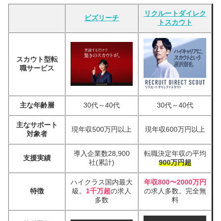
リクルートダイレク
ビズリーチ
トスカウト
スカウト型転
職サービス
主な年齢層
30代～40代
30代～40代
主なサポート
現年収500万円以上
現年収600万円以上
対象者
導入企業数28,900
転職決定年収の平均
支援実績
社(累計)
900万円超
ハイクラス国内最大
年収800〜2000万円
特徴
級。
1千万超
の求人
の求人多数。完全無
多数
料