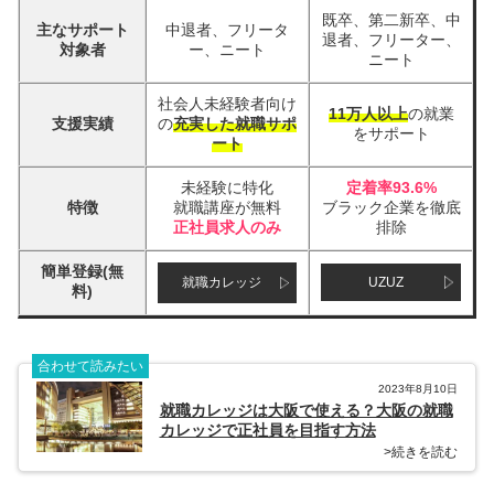
既卒、第二新卒、中
主なサポート
中退者、フリータ
退者、フリーター、
対象者
ー、ニート
ニート
社会人未経験者向け
11万人以上
の就業
支援実績
の
充実した就職サポ
をサポート
ート
未経験に特化
定着率93.6%
特徴
就職講座が無料
ブラック企業を徹底
正社員求人のみ
排除
簡単登録(無
就職カレッジ
UZUZ
料)
合わせて読みたい
2023年8月10日
就職カレッジは大阪で使える？大阪の就職
カレッジで正社員を目指す方法
>続きを読む