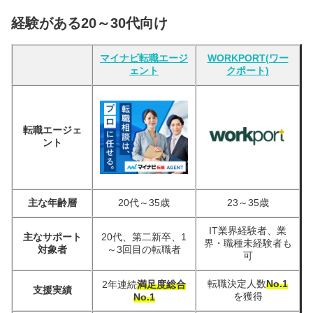
経験がある20～30代向け
マイナビ転職エージ
WORKPORT(ワー
ェント
クポート)
転職エージェ
ント
主な年齢層
20代～35歳
23～35歳
IT業界経験者、業
主なサポート
20代、第二新卒、1
界・職種未経験者も
対象者
～3回目の転職者
可
転職決定人数
No.1
2年連続
満足度総合
支援実績
を獲得
No.1