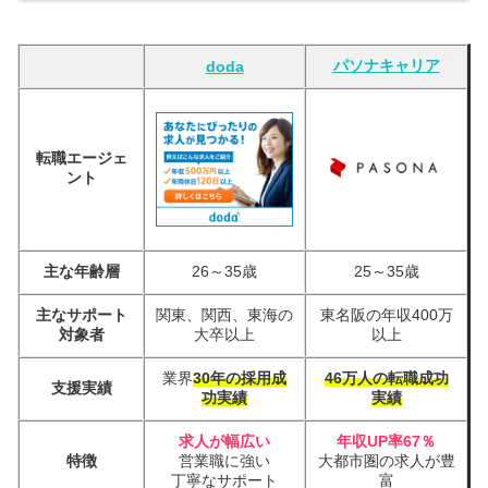
パソナキャリア
doda
転職エージェ
ント
主な年齢層
26～35歳
25～35歳
主なサポート
関東、関西、東海の
東名阪の年収400万
対象者
大卒以上
以上
業界
30年の採用成
46万人の転職成功
支援実績
功実績
実績
求人が幅広い
年収UP率67％
特徴
営業職に強い
大都市圏の求人が豊
丁寧なサポート
富