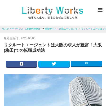
ME
>
>
リバティーワークス - Liberty Works -
転職サイト・転職エージェント
リクルートエージェン
最終更新日：
2025/08/05
リクルートエージェントは大阪の求人が豊富！大阪
(梅田)での転職成功法
B!