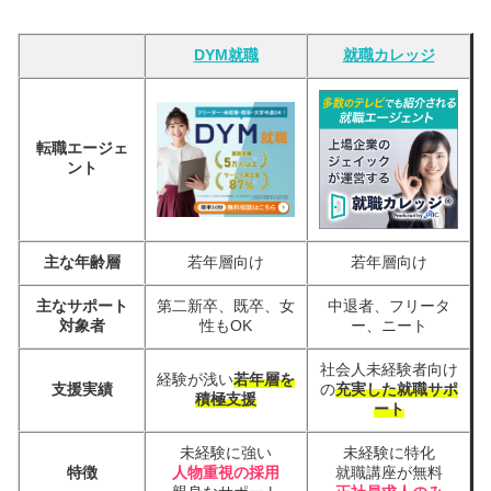
DYM就職
就職カレッジ
転職エージェ
ント
主な年齢層
若年層向け
若年層向け
主なサポート
第二新卒、既卒、女
中退者、フリータ
対象者
性もOK
ー、ニート
社会人未経験者向け
経験が浅い
若年層を
支援実績
の
充実した就職サポ
積極支援
ート
未経験に強い
未経験に特化
特徴
人物重視の採用
就職講座が無料