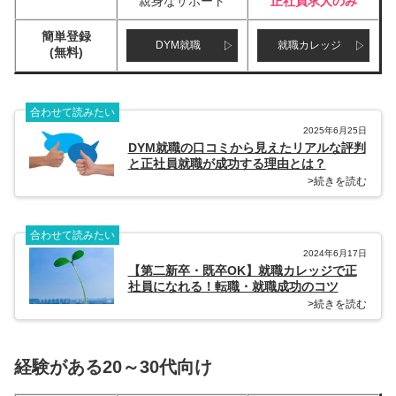
親身なサポート
正社員求人のみ
簡単登録
DYM就職
就職カレッジ
(無料)
合わせて読みたい
2025年6月25日
DYM就職の口コミから見えたリアルな評判
と正社員就職が成功する理由とは？
>続きを読む
合わせて読みたい
2024年6月17日
【第二新卒・既卒OK】就職カレッジで正
社員になれる！転職・就職成功のコツ
>続きを読む
経験がある20～30代向け