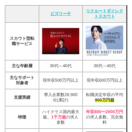
リクルートダイレク
ビズリーチ
トスカウト
スカウト型転
職サービス
主な年齢層
30代～40代
30代～40代
主なサポート
現年収500万円以上
現年収600万円以上
対象者
導入企業数28,900
転職決定年収の平均
支援実績
社(累計)
900万円超
ハイクラス国内最大
年収800〜2000万円
特徴
級。
1千万超
の求人
の求人多数。完全無
多数
料