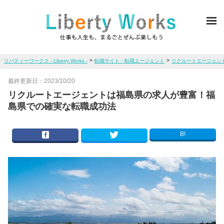
ME
>
>
リバティーワークス - Liberty Works -
転職サイト・転職エージェント
リクルートエージェン
最終更新日：
2023/10/20
リクルートエージェントは福島県の求人が豊富！福
島県での確実な転職成功法
B!