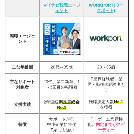
マイナビ転職エージ
WORKPORT(ワー
ェント
クポート)
転職エージェ
ント
主な年齢層
20代～35歳
23～35歳
IT業界経験者、業
主なサポート
20代、第二新卒、1
界・職種未経験者も
対象者
～3回目の転職者
可
転職決定人数
No.1
2年連続
満足度総合
支援実績
を獲得
No.1
サポートが◎
IT・ゲーム業界特
特徴
中小企業に特化
化。
内定までがスピ
IT系にも強い
ーディー