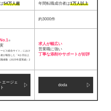
は
54万人超
年間転職成功者は
1万人以上
約3000件
o.1
※
求人が幅広い
実
営業職に強い
サービス総合サイト」におけ
丁寧な添削やサポートが好評
業者が報告した「4か月以上
職者数（2025年度実績）2
トエージェ
doda
ト