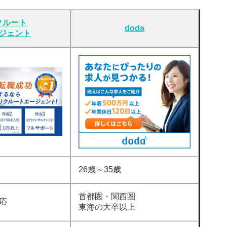
クルート
doda
ジェント
26歳～35歳
首都圏・関西圏
応
東海の大卒以上