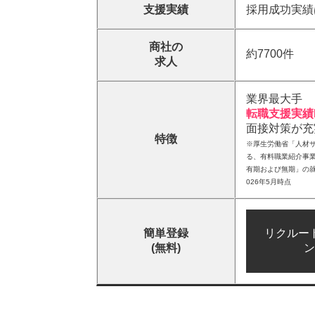
支援実績
採用成功実績
商社の
約7700件
求人
業界最大手
転職支援実績N
面接対策が充
特徴
※厚生労働省「人材
る、有料職業紹介事
有期および無期」の就
026年5月時点
簡単登録
リクルー
(無料)
ン