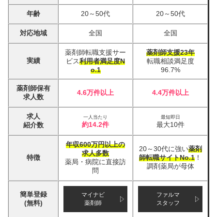
年齢
20～50代
20～50代
対応地域
全国
全国
薬剤師転職支援サー
薬剤師支援23年
実績
ビス
利用者満足度N
転職相談満足度
o.1
96.7%
薬剤師保有
4.6万件以上
4.4万件以上
求人数
求人
一人当たり
最短即日
約14.2件
最大10件
紹介数
年収600万円以上の
20～30代に強い
薬剤
求人多数
特徴
師転職サイトNo.1
！
薬局・病院に直接訪
調剤薬局が母体
問
簡単登録
マイナビ
ファルマ
(無料)
薬剤師
スタッフ