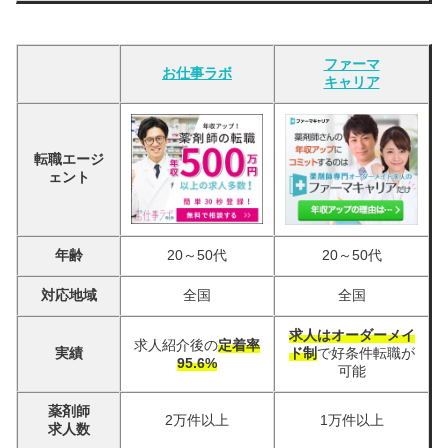
ファーマ
お仕事ラボ
キャリア
転職エージ
ェント
年齢
20～50代
20～50代
対応地域
全国
全国
求人はオーダーメイ
求人紹介後の
定着率
実績
ド制
で好条件転職が
95.6%
可能
薬剤師
2万件以上
1万件以上
求人数