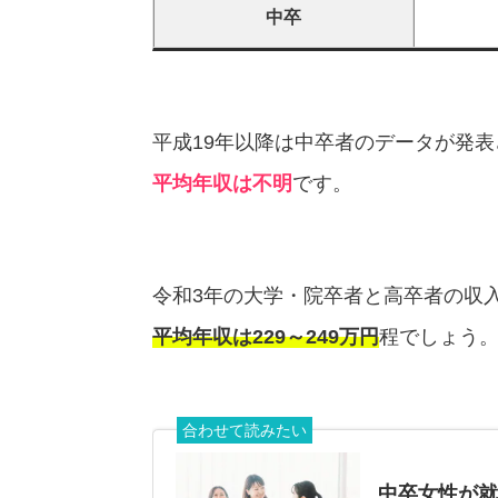
中卒
平成19年以降は中卒者のデータが発表
平均年収は不明
です。
令和3年の大学・院卒者と高卒者の収入が
平均年収は229～249万円
程でしょう
合わせて読みたい
中卒女性が