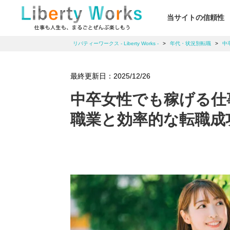
当サイトの信頼性
リバティーワークス - Liberty Works -
>
年代・状況別転職
>
中
最終更新日：
2025/12/26
中卒女性でも稼げる仕
職業と効率的な転職成