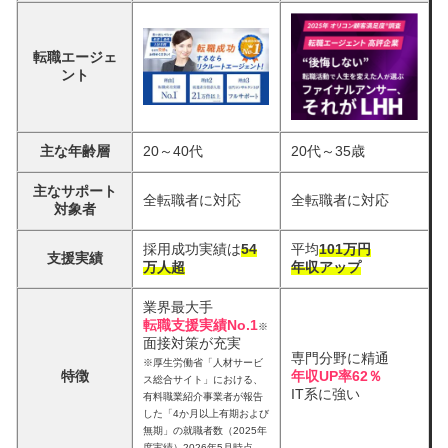
転職エージェ
ント
主な年齢層
20～40代
20代～35歳
主なサポート
全転職者に対応
全転職者に対応
対象者
採用成功実績は
54
平均
101万円
支援実績
万人超
年収アップ
業界最大手
転職支援実績No.1
※
面接対策が充実
専門分野に精通
※厚生労働省「人材サービ
特徴
年収UP率62％
ス総合サイト」における、
IT系に強い
有料職業紹介事業者が報告
した「4か月以上有期および
無期」の就職者数（2025年
度実績）2026年5月時点