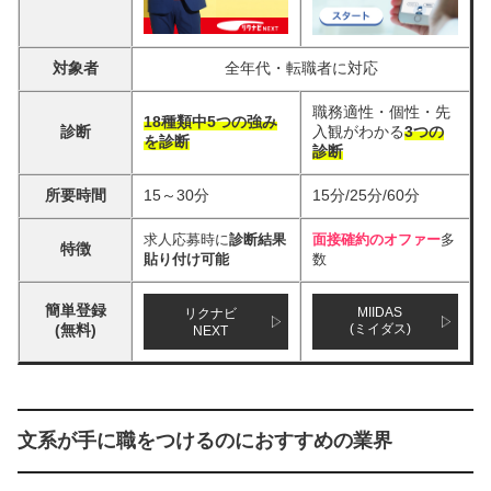
対象者
全年代・転職者に対応
職務適性・個性・先
18種類中5つの強み
診断
入観がわかる
3つの
を診断
診断
所要時間
15～30分
15分/25分/60分
求人応募時に
診断結果
面接確約のオファー
多
特徴
貼り付け可能
数
簡単登録
MIIDAS
リクナビ
(無料)
(ミイダス)
NEXT
文系が手に職をつけるのにおすすめの業界