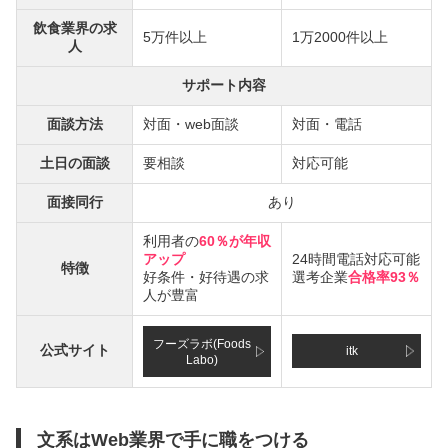
飲食業界の求
5万件以上
1万2000件以上
人
サポート内容
面談方法
対面・web面談
対面・電話
土日の面談
要相談
対応可能
面接同行
あり
利用者の
60％が年収
アップ
24時間電話対応可能
特徴
好条件・好待遇の求
選考企業
合格率93％
人が豊富
フーズラボ(Foods
公式サイト
itk
Labo)
文系はWeb業界で手に職をつける