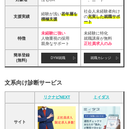
社会人未経験者向け
経験が浅い
若年層を
支援実績
の
充実した就職サポ
積極支援
ート
未経験に強い
未経験に特化
特徴
人物重視の採用
就職講座が無料
親身なサポート
正社員求人のみ
簡単登録
DYM就職
就職カレッジ
(無料)
文系向け診断サービス
リクナビNEXT
ミイダス
サイト