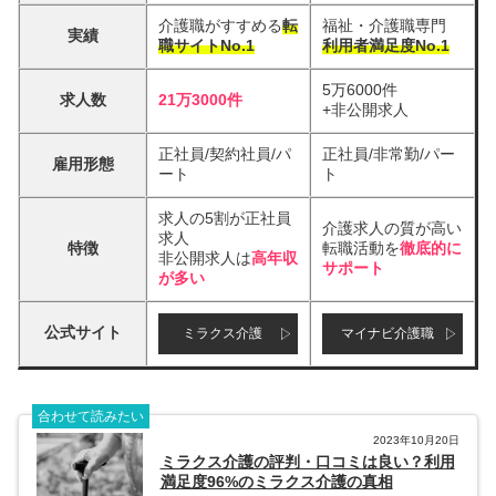
介護職がすすめる
転
福祉・介護職専門
実績
職サイトNo.1
利用者満足度No.1
5万6000件
求人数
21万3000件
+非公開求人
正社員/契約社員/パ
正社員/非常勤/パー
雇用形態
ート
ト
求人の5割が正社員
介護求人の質が高い
求人
特徴
転職活動を
徹底的に
非公開求人は
高年収
サポート
が多い
公式サイト
ミラクス介護
マイナビ介護職
合わせて読みたい
2023年10月20日
ミラクス介護の評判・口コミは良い？利用
満足度96%のミラクス介護の真相