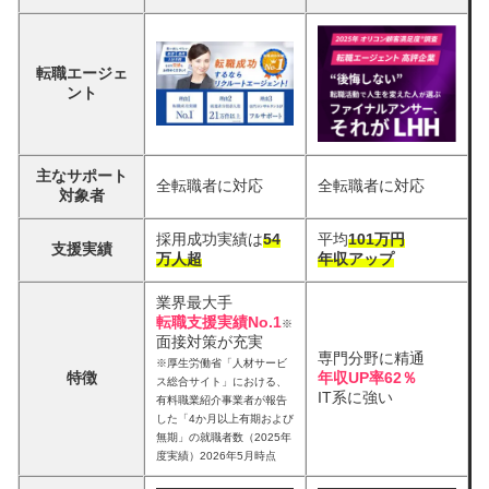
転職エージェ
ント
主なサポート
全転職者に対応
全転職者に対応
対象者
採用成功実績は
54
平均
101万円
支援実績
万人超
年収アップ
業界最大手
転職支援実績No.1
※
面接対策が充実
専門分野に精通
※厚生労働省「人材サービ
特徴
年収UP率62％
ス総合サイト」における、
IT系に強い
有料職業紹介事業者が報告
した「4か月以上有期および
無期」の就職者数（2025年
度実績）2026年5月時点