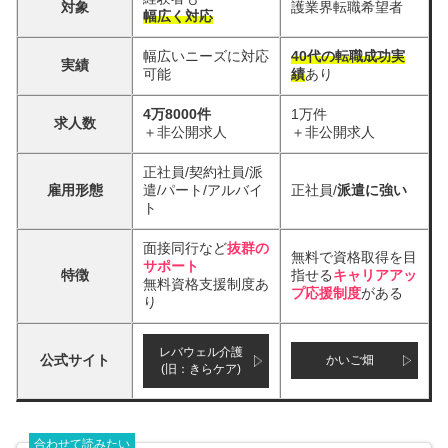
対象
護業界転職希望者
幅広く対応
幅広いニーズに対応
40代の転職成功実
実績
可能
績
あり
4万8000件
1万件
求人数
＋非公開求人
＋非公開求人
正社員/契約社員/派
雇用形態
遣/パート/アルバイ
正社員/
派遣に強い
ト
面接同行など
抜群の
無料で資格取得を目
サポート
特徴
指せる
キャリアアッ
無料資格支援制度あ
プ応援制度
がある
り
レバウェル介護
公式サイト
かいご畑
(旧：きらケア)
合わせて読みたい