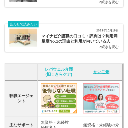
>続きを読む
合わせて読みたい
2023年10月19日
マイナビ介護職の口コミ・評判は？利用満
足度No.1の理由と利用が向いている人
>続きを読む
レバウェル介護
かいご畑
(旧：きらケア)
転職エージェ
ント
無資格・未経験
主なサポート
無資格・未経験の介
経験者も