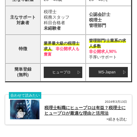
税理士
公認会計士
主なサポート
税務スタッフ
税理士
対象者
科目合格者
管理部門
未経験者
管理部門/士業系の求
業界最大級の税理士
人多数
特徴
求人
。
非公開求人も
非公開求人90%
豊富
手厚いサポート
簡単登録
ヒュープロ
MS-Japan
(無料)
合わせて読みたい
2024年3月13日
税理士転職にヒュープロは有益？税理士に
ヒュープロが最適な理由と活用法
>続きを読む