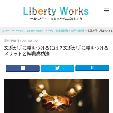
ME
>
>
>
リバティーワークス - Liberty Works -
年代・状況別転職
既卒の転職
文系が手に職をつける
最終更新日：
2024/02/22
文系が手に職をつけるには？文系が手に職をつける
メリットと転職成功法
B!